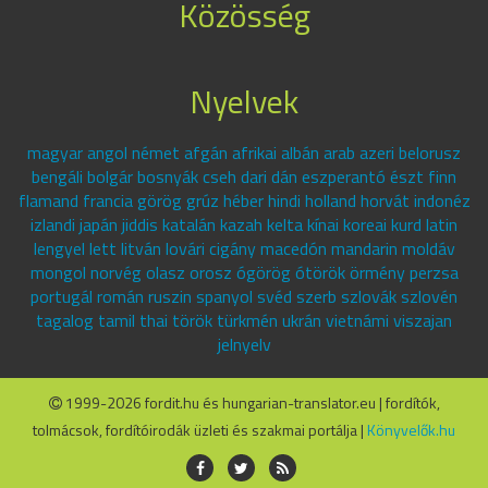
Közösség
Nyelvek
magyar angol német afgán afrikai albán arab azeri belorusz
bengáli bolgár bosnyák cseh dari dán eszperantó észt finn
flamand francia görög grúz héber hindi holland horvát indonéz
izlandi japán jiddis katalán kazah kelta kínai koreai kurd latin
lengyel lett litván lovári cigány macedón mandarin moldáv
mongol norvég olasz orosz ógörög ótörök örmény perzsa
portugál román ruszin spanyol svéd szerb szlovák szlovén
tagalog tamil thai török türkmén ukrán vietnámi viszajan
jelnyelv
1999-2026 fordit.hu és hungarian-translator.eu | fordítók,
tolmácsok, fordítóirodák üzleti és szakmai portálja |
Könyvelők.hu