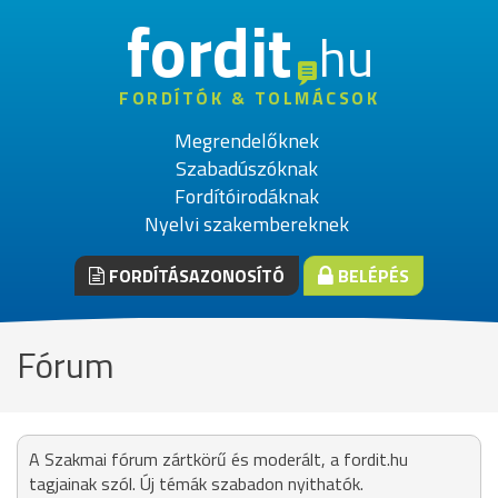
fordit
hu
FORDÍTÓK & TOLMÁCSOK
Megrendelőknek
Szabadúszóknak
Fordítóirodáknak
Nyelvi szakembereknek
FORDÍTÁSAZONOSÍTÓ
BELÉPÉS
Fórum
A Szakmai fórum zártkörű és moderált, a fordit.hu
tagjainak szól. Új témák szabadon nyithatók.