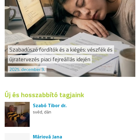
Szabadúszó fordítók és a kiégés: vészfék és
újratervezés piaci fejreállás idején
2025. december 9.
Új és hosszabbító tagjaink
Szabó Tibor dr.
svéd, dán
Máriová Jana