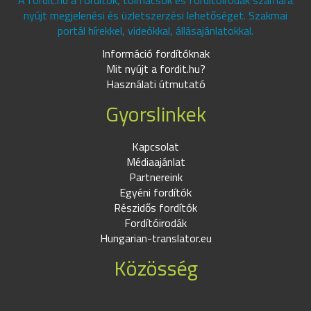
A fordit.hu a fordítók, tolmácsok és fordítóirodák számára
nyújt megjelenési és üzletszerzési lehetőséget. Szakmai
portál hírekkel, videókkal, állásajánlatokkal.
Információ fordítóknak
Mit nyújt a fordit.hu?
Használati útmutató
Gyorslinkek
Kapcsolat
Médiaajánlat
Partnereink
Egyéni fordítók
Részidős fordítók
Fordítóirodák
Hungarian-translator.eu
Közösség