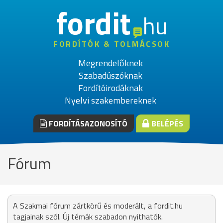
fordit
hu
FORDÍTÓK & TOLMÁCSOK
Megrendelőknek
Szabadúszóknak
Fordítóirodáknak
Nyelvi szakembereknek
FORDÍTÁSAZONOSÍTÓ
BELÉPÉS
Fórum
A Szakmai fórum zártkörű és moderált, a fordit.hu
tagjainak szól. Új témák szabadon nyithatók.