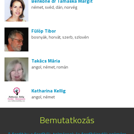
Benkőné dr Tamaska Margit
német, svéd, dán, norvég
Fülöp Tibor
bosnyák, horvát, szerb, szlovén
Takács Mária
angol, német, román
Katharina Kellig
angol, német
Bemutatkozás