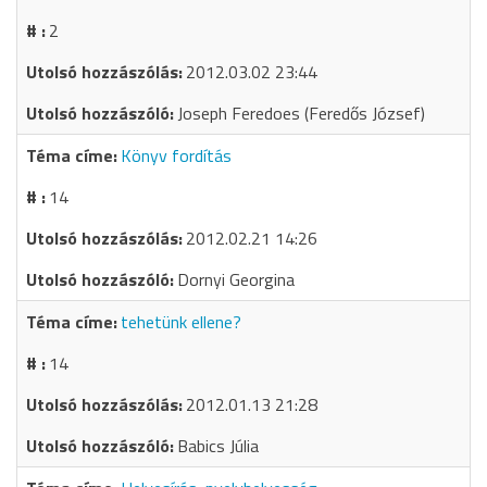
2
2012.03.02 23:44
Joseph Feredoes (Feredős József)
Könyv fordítás
14
2012.02.21 14:26
Dornyi Georgina
tehetünk ellene?
14
2012.01.13 21:28
Babics Júlia