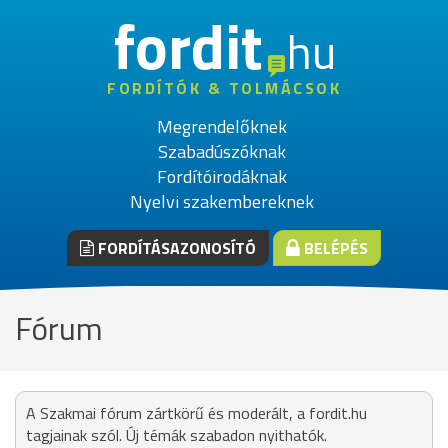
fordit
hu
FORDÍTÓK & TOLMÁCSOK
Megrendelőknek
Szabadúszóknak
Fordítóirodáknak
Nyelvi szakembereknek
FORDÍTÁSAZONOSÍTÓ
BELÉPÉS
Fórum
A Szakmai fórum zártkörű és moderált, a fordit.hu
tagjainak szól. Új témák szabadon nyithatók.