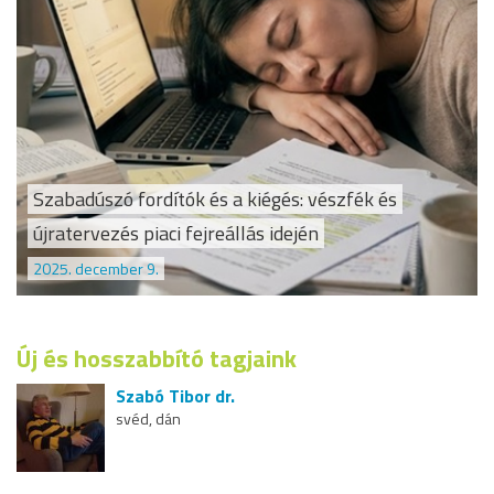
Szabadúszó fordítók és a kiégés: vészfék és
újratervezés piaci fejreállás idején
2025. december 9.
Új és hosszabbító tagjaink
Szabó Tibor dr.
svéd, dán