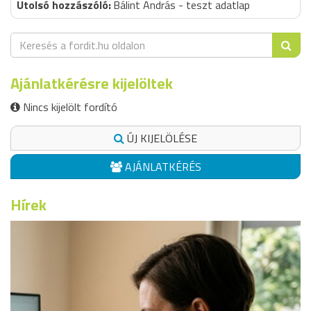
Bálint András - teszt adatlap
Ajánlatkérésre kijelöltek
Nincs kijelölt fordító
ÚJ KIJELÖLÉSE
AJÁNLATKÉRÉS
Hírek