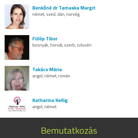
Benkőné dr Tamaska Margit
német, svéd, dán, norvég
Fülöp Tibor
bosnyák, horvát, szerb, szlovén
Takács Mária
angol, német, román
Katharina Kellig
angol, német
Bemutatkozás