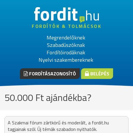
fordit
hu
FORDÍTÓK & TOLMÁCSOK
Megrendelőknek
Szabadúszóknak
Fordítóirodáknak
Nyelvi szakembereknek
FORDÍTÁSAZONOSÍTÓ
BELÉPÉS
50.000 Ft ajándékba?
A Szakmai fórum zártkörű és moderált, a fordit.hu
tagjainak szól. Új témák szabadon nyithatók.