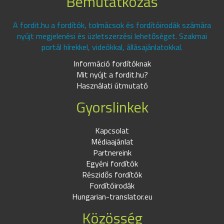
Bemutatkozás
A fordit.hu a fordítók, tolmácsok és fordítóirodák számára
nyújt megjelenési és üzletszerzési lehetőséget. Szakmai
portál hírekkel, videókkal, állásajánlatokkal.
Információ fordítóknak
Mit nyújt a fordit.hu?
Használati útmutató
Gyorslinkek
Kapcsolat
Médiaajánlat
Partnereink
Egyéni fordítók
Részidős fordítók
Fordítóirodák
Hungarian-translator.eu
Közösség