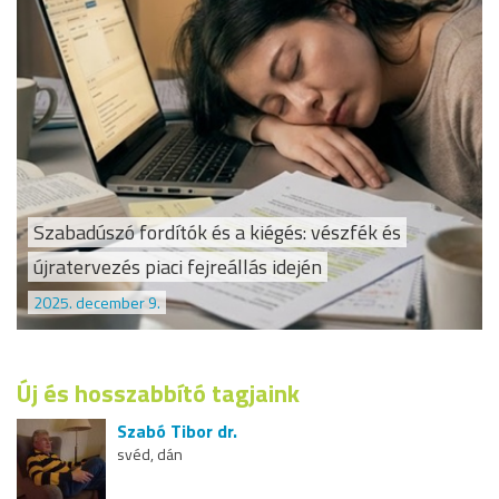
Szabadúszó fordítók és a kiégés: vészfék és
újratervezés piaci fejreállás idején
2025. december 9.
Új és hosszabbító tagjaink
Szabó Tibor dr.
svéd, dán