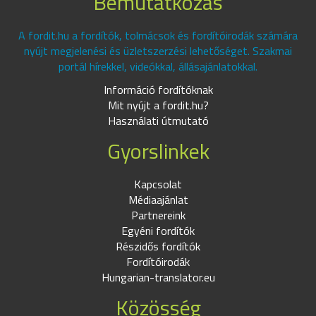
Bemutatkozás
A fordit.hu a fordítók, tolmácsok és fordítóirodák számára
nyújt megjelenési és üzletszerzési lehetőséget. Szakmai
portál hírekkel, videókkal, állásajánlatokkal.
Információ fordítóknak
Mit nyújt a fordit.hu?
Használati útmutató
Gyorslinkek
Kapcsolat
Médiaajánlat
Partnereink
Egyéni fordítók
Részidős fordítók
Fordítóirodák
Hungarian-translator.eu
Közösség