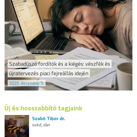
Szabadúszó fordítók és a kiégés: vészfék és
újratervezés piaci fejreállás idején
2025. december 9.
Új és hosszabbító tagjaink
Szabó Tibor dr.
svéd, dán