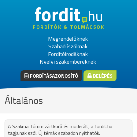
fordit
hu
FORDÍTÓK & TOLMÁCSOK
Megrendelőknek
Szabadúszóknak
Fordítóirodáknak
Nyelvi szakembereknek
FORDÍTÁSAZONOSÍTÓ
BELÉPÉS
Általános
A Szakmai fórum zártkörű és moderált, a fordit.hu
tagjainak szól. Új témák szabadon nyithatók.