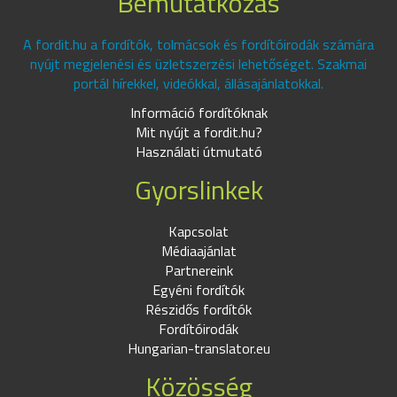
Bemutatkozás
A fordit.hu a fordítók, tolmácsok és fordítóirodák számára
nyújt megjelenési és üzletszerzési lehetőséget. Szakmai
portál hírekkel, videókkal, állásajánlatokkal.
Információ fordítóknak
Mit nyújt a fordit.hu?
Használati útmutató
Gyorslinkek
Kapcsolat
Médiaajánlat
Partnereink
Egyéni fordítók
Részidős fordítók
Fordítóirodák
Hungarian-translator.eu
Közösség