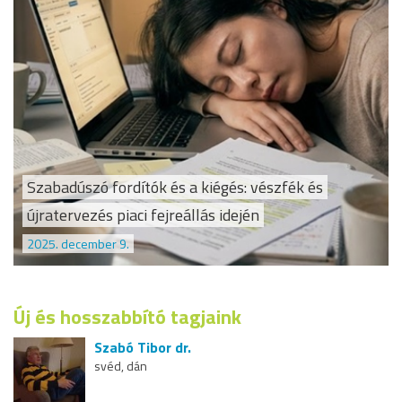
Szabadúszó fordítók és a kiégés: vészfék és
újratervezés piaci fejreállás idején
2025. december 9.
Új és hosszabbító tagjaink
Szabó Tibor dr.
svéd, dán