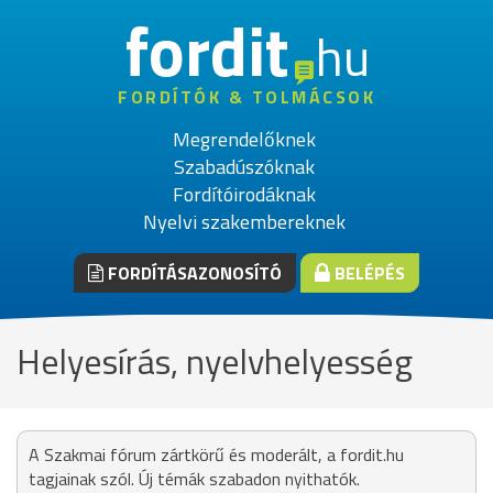
fordit
hu
FORDÍTÓK & TOLMÁCSOK
Megrendelőknek
Szabadúszóknak
Fordítóirodáknak
Nyelvi szakembereknek
FORDÍTÁSAZONOSÍTÓ
BELÉPÉS
Helyesírás, nyelvhelyesség
A Szakmai fórum zártkörű és moderált, a fordit.hu
tagjainak szól. Új témák szabadon nyithatók.