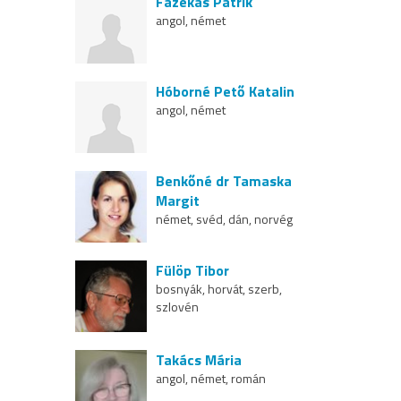
Fazekas Patrik
angol, német
Hóborné Pető Katalin
angol, német
Benkőné dr Tamaska
Margit
német, svéd, dán, norvég
Fülöp Tibor
bosnyák, horvát, szerb,
szlovén
Takács Mária
angol, német, román