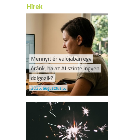
Hírek
Mennyit ér valójában egy
óránk, ha az AI szinte ingyen
dolgozik?
2026. augusztus 5.