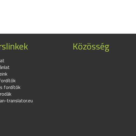
slinkek
Közösség
at
ánlat
eink
fordítók
s fordítók
irodák
an-translator.eu