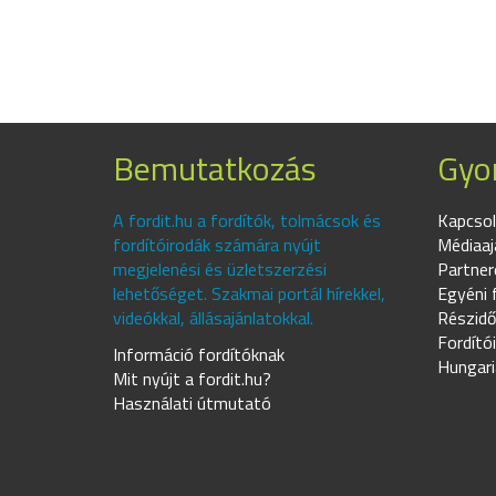
Bemutatkozás
Gyor
A fordit.hu a fordítók, tolmácsok és
Kapcsol
fordítóirodák számára nyújt
Médiaaj
megjelenési és üzletszerzési
Partner
lehetőséget. Szakmai portál hírekkel,
Egyéni 
videókkal, állásajánlatokkal.
Részidő
Fordító
Információ fordítóknak
Hungari
Mit nyújt a fordit.hu?
Használati útmutató