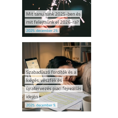
Mit tanultunk 2025-ben és
mit felejtsünk el 2026-ra?
2025. december 29.
Szabadúszó fordítók és a
kiégés: vészfék és
újratervezés piaci fejreállás
idején
2025. december 9.