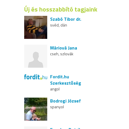
Új és hosszabbító tagjaink
Szabó Tibor dr.
svéd, dán
Máriová Jana
cseh, szlovák
Fordit.hu
Szerkesztőség
angol
Bodrogi József
spanyol