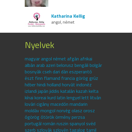
Katharina Kellig
angol, német
Nyelvek
magyar angol német afgán afrikai
albán arab azeri belorusz bengáli bolgár
bosnyák cseh dari dán eszperantó
észt finn flamand francia görög grúz
héber hindi holland horvát indonéz
izlandi japán jiddis katalán kazah kelta
kínai koreai kurd latin lengyel lett litván
lovári cigány macedón mandarin
moldáv mongol norvég olasz orosz
ógörög ótörök örmény perzsa
portugál román ruszin spanyol svéd
szerb szlovák szlovén tagalog tamil