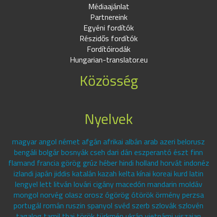
Médiaajánlat
Partnereink
Egyéni fordítók
Részidős fordítók
Fordítóirodák
Hungarian-translator.eu
Közösség
Nyelvek
magyar angol német afgán afrikai albán arab azeri belorusz
bengáli bolgár bosnyák cseh dari dán eszperantó észt finn
flamand francia görög grúz héber hindi holland horvát indonéz
izlandi japán jiddis katalán kazah kelta kínai koreai kurd latin
lengyel lett litván lovári cigány macedón mandarin moldáv
mongol norvég olasz orosz ógörög ótörök örmény perzsa
portugál román ruszin spanyol svéd szerb szlovák szlovén
tagalog tamil thai török türkmén ukrán vietnámi viszajan