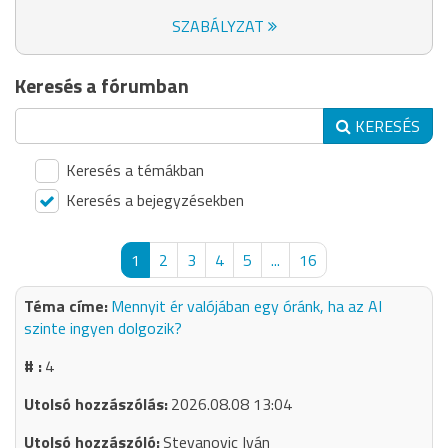
SZABÁLYZAT
Keresés a fórumban
KERESÉS
Keresés a témákban
Keresés a bejegyzésekben
1
2
3
4
5
...
16
Mennyit ér valójában egy óránk, ha az AI
szinte ingyen dolgozik?
4
2026.08.08 13:04
Stevanovic Iván