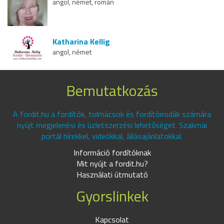
angol, német, román
Katharina Kellig
angol, német
Bemutatkozás
A fordit.hu a fordítók, tolmácsok és fordítóirodák számára
nyújt megjelenési és üzletszerzési lehetőséget. Szakmai
portál hírekkel, videókkal, állásajánlatokkal.
Információ fordítóknak
Mit nyújt a fordit.hu?
Használati útmutató
Gyorslinkek
Kapcsolat