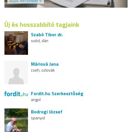
2025. december 9.
Új és hosszabbító tagjaink
Szabó Tibor dr.
svéd, dán
Máriová Jana
cseh, szlovák
Fordit.hu Szerkesztőség
angol
Bodrogi József
spanyol