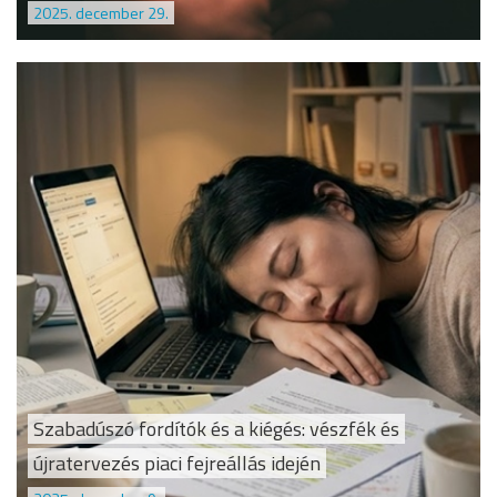
2025. december 29.
Szabadúszó fordítók és a kiégés: vészfék és
újratervezés piaci fejreállás idején