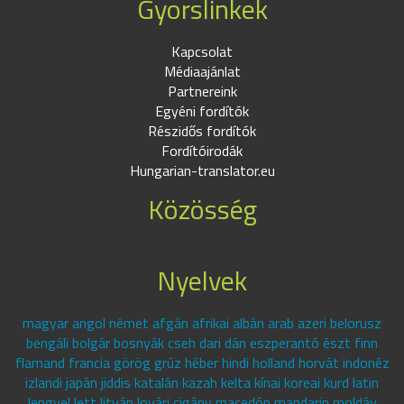
Gyorslinkek
Kapcsolat
Médiaajánlat
Partnereink
Egyéni fordítók
Részidős fordítók
Fordítóirodák
Hungarian-translator.eu
Közösség
Nyelvek
magyar angol német afgán afrikai albán arab azeri belorusz
bengáli bolgár bosnyák cseh dari dán eszperantó észt finn
flamand francia görög grúz héber hindi holland horvát indonéz
izlandi japán jiddis katalán kazah kelta kínai koreai kurd latin
lengyel lett litván lovári cigány macedón mandarin moldáv