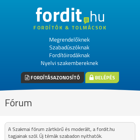
fordit
hu
FORDÍTÓK & TOLMÁCSOK
Megrendelőknek
Szabadúszóknak
Fordítóirodáknak
Nyelvi szakembereknek
FORDÍTÁSAZONOSÍTÓ
BELÉPÉS
Fórum
A Szakmai fórum zártkörű és moderált, a fordit.hu
tagjainak szól. Új témák szabadon nyithatók.