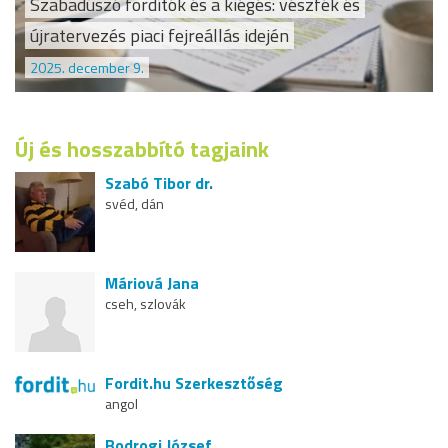
Szabadúszó fordítók és a kiégés: vészfék és
újratervezés piaci fejreállás idején
2025. december 9.
Új és hosszabbító tagjaink
Szabó Tibor dr.
svéd, dán
Máriová Jana
cseh, szlovák
Fordit.hu Szerkesztőség
angol
Bodrogi József