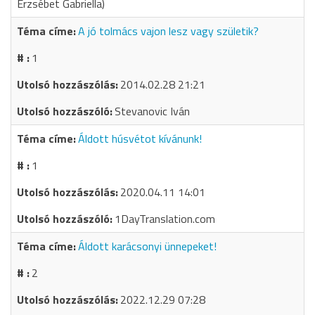
Erzsébet Gabriella)
A jó tolmács vajon lesz vagy születik?
1
2014.02.28 21:21
Stevanovic Iván
Áldott húsvétot kívánunk!
1
2020.04.11 14:01
1DayTranslation.com
Áldott karácsonyi ünnepeket!
2
2022.12.29 07:28