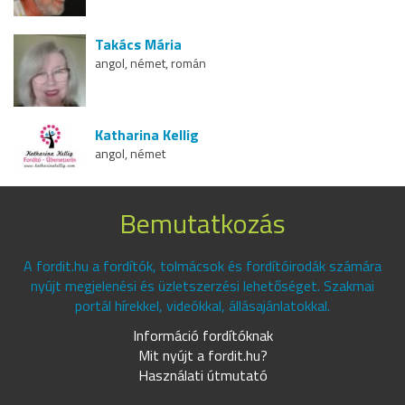
Takács Mária
angol, német, román
Katharina Kellig
angol, német
Bemutatkozás
A fordit.hu a fordítók, tolmácsok és fordítóirodák számára
nyújt megjelenési és üzletszerzési lehetőséget. Szakmai
portál hírekkel, videókkal, állásajánlatokkal.
Információ fordítóknak
Mit nyújt a fordit.hu?
Használati útmutató