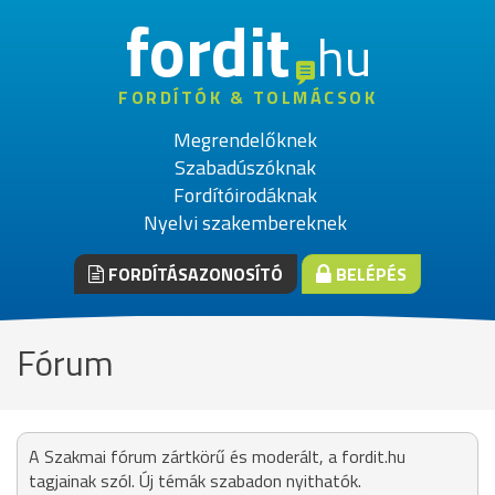
fordit
hu
FORDÍTÓK & TOLMÁCSOK
Megrendelőknek
Szabadúszóknak
Fordítóirodáknak
Nyelvi szakembereknek
FORDÍTÁSAZONOSÍTÓ
BELÉPÉS
Fórum
A Szakmai fórum zártkörű és moderált, a fordit.hu
tagjainak szól. Új témák szabadon nyithatók.