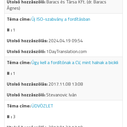
Baracs és Társa Kft. (dr. Baracs
Ágnes)
Új ISO-szabvány a fordításban
1
2024.04.19 09:54
1DayTranslation.com
Úgy kell a fordítónak a CV, mint halnak a bicikli
1
2017.11.08 13:08
Stevanovic Iván
ÜDVÖZLET
3