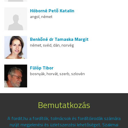
Hóborné Pető Katalin
angol, német
Benkőné dr Tamaska Margit
német, svéd, dán, norvég
Fülöp Tibor
bosnyák, horvát, szerb, szlovén
Bemutatkozás
A fordit.hu a fordítók, tolmácsok és fordítóirodák számára
nyújt megjelenési és üzletszerzési lehetőséget. Szakmai