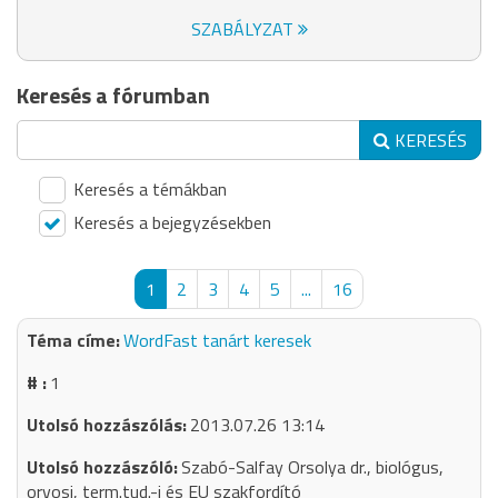
SZABÁLYZAT
Keresés a fórumban
KERESÉS
Keresés a témákban
Keresés a bejegyzésekben
1
2
3
4
5
...
16
WordFast tanárt keresek
1
2013.07.26 13:14
Szabó-Salfay Orsolya dr., biológus,
orvosi, term.tud.-i és EU szakfordító