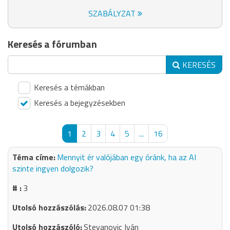
SZABÁLYZAT
Keresés a fórumban
KERESÉS
Keresés a témákban
Keresés a bejegyzésekben
1
2
3
4
5
...
16
Mennyit ér valójában egy óránk, ha az AI
szinte ingyen dolgozik?
3
2026.08.07 01:38
Stevanovic Iván