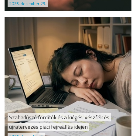
2025. december 29.
Szabadúszó fordítók és a kiégés: vészfék és
újratervezés piaci fejreállás idején