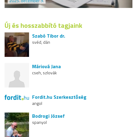
2025. december 9.
Új és hosszabbító tagjaink
Szabó Tibor dr.
svéd, dán
Máriová Jana
cseh, szlovák
Fordit.hu Szerkesztőség
angol
Bodrogi József
spanyol