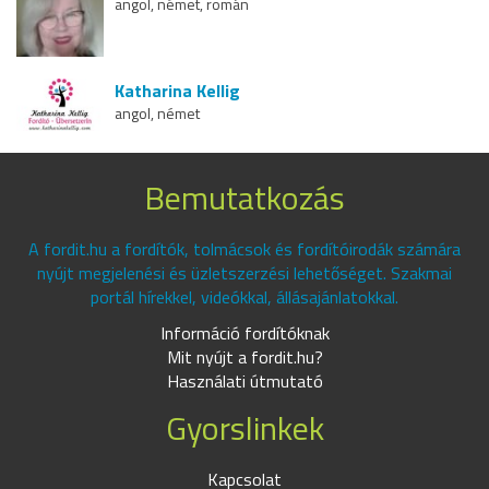
angol, német, román
Katharina Kellig
angol, német
Bemutatkozás
A fordit.hu a fordítók, tolmácsok és fordítóirodák számára
nyújt megjelenési és üzletszerzési lehetőséget. Szakmai
portál hírekkel, videókkal, állásajánlatokkal.
Információ fordítóknak
Mit nyújt a fordit.hu?
Használati útmutató
Gyorslinkek
Kapcsolat