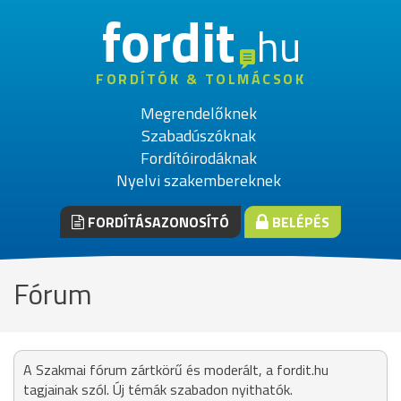
fordit
hu
FORDÍTÓK & TOLMÁCSOK
Megrendelőknek
Szabadúszóknak
Fordítóirodáknak
Nyelvi szakembereknek
FORDÍTÁSAZONOSÍTÓ
BELÉPÉS
Fórum
A Szakmai fórum zártkörű és moderált, a fordit.hu
tagjainak szól. Új témák szabadon nyithatók.