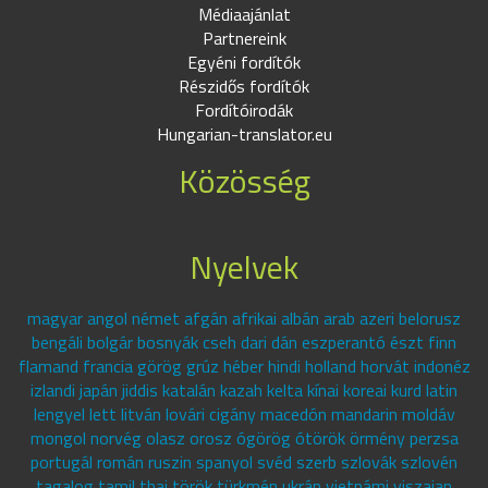
Médiaajánlat
Partnereink
Egyéni fordítók
Részidős fordítók
Fordítóirodák
Hungarian-translator.eu
Közösség
Nyelvek
magyar angol német afgán afrikai albán arab azeri belorusz
bengáli bolgár bosnyák cseh dari dán eszperantó észt finn
flamand francia görög grúz héber hindi holland horvát indonéz
izlandi japán jiddis katalán kazah kelta kínai koreai kurd latin
lengyel lett litván lovári cigány macedón mandarin moldáv
mongol norvég olasz orosz ógörög ótörök örmény perzsa
portugál román ruszin spanyol svéd szerb szlovák szlovén
tagalog tamil thai török türkmén ukrán vietnámi viszajan