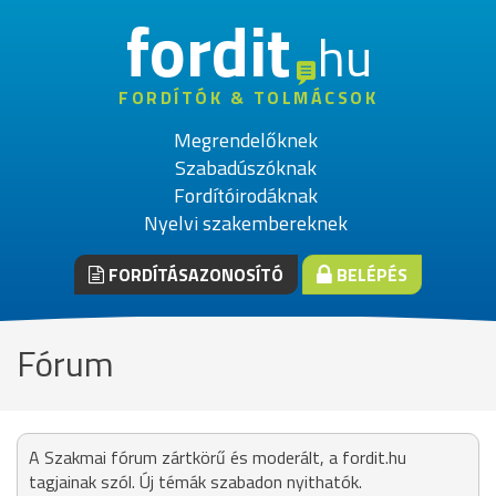
fordit
hu
FORDÍTÓK & TOLMÁCSOK
Megrendelőknek
Szabadúszóknak
Fordítóirodáknak
Nyelvi szakembereknek
FORDÍTÁSAZONOSÍTÓ
BELÉPÉS
Fórum
A Szakmai fórum zártkörű és moderált, a fordit.hu
tagjainak szól. Új témák szabadon nyithatók.