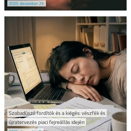
2025. december 29.
Szabadúszó fordítók és a kiégés: vészfék és
újratervezés piaci fejreállás idején