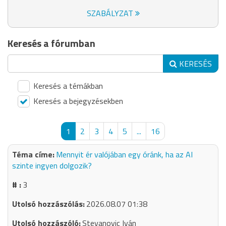
SZABÁLYZAT
Keresés a fórumban
KERESÉS
Keresés a témákban
Keresés a bejegyzésekben
1
2
3
4
5
...
16
Mennyit ér valójában egy óránk, ha az AI
szinte ingyen dolgozik?
3
2026.08.07 01:38
Stevanovic Iván