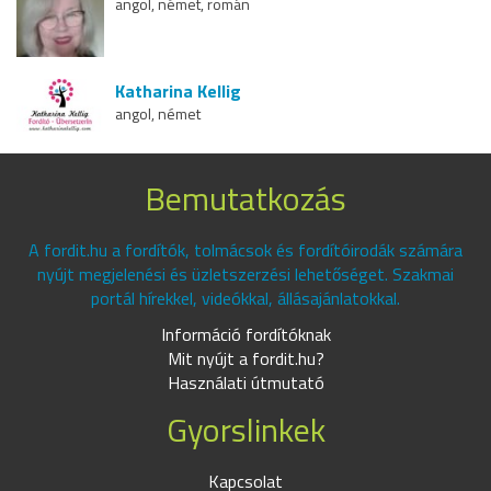
angol, német, román
Katharina Kellig
angol, német
Bemutatkozás
A fordit.hu a fordítók, tolmácsok és fordítóirodák számára
nyújt megjelenési és üzletszerzési lehetőséget. Szakmai
portál hírekkel, videókkal, állásajánlatokkal.
Információ fordítóknak
Mit nyújt a fordit.hu?
Használati útmutató
Gyorslinkek
Kapcsolat