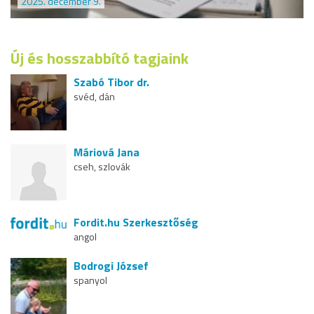
2025. december 9.
Új és hosszabbító tagjaink
Szabó Tibor dr.
svéd, dán
Máriová Jana
cseh, szlovák
Fordit.hu Szerkesztőség
angol
Bodrogi József
spanyol