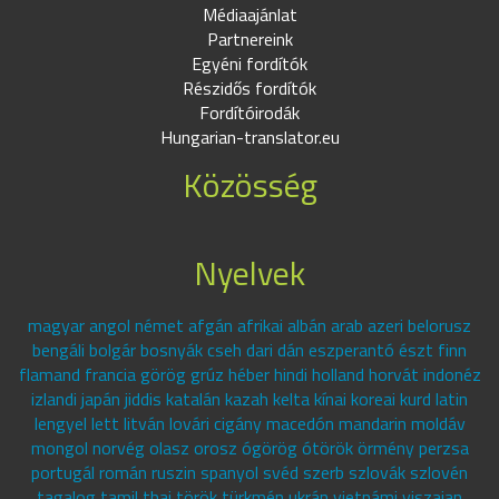
Médiaajánlat
Partnereink
Egyéni fordítók
Részidős fordítók
Fordítóirodák
Hungarian-translator.eu
Közösség
Nyelvek
magyar angol német afgán afrikai albán arab azeri belorusz
bengáli bolgár bosnyák cseh dari dán eszperantó észt finn
flamand francia görög grúz héber hindi holland horvát indonéz
izlandi japán jiddis katalán kazah kelta kínai koreai kurd latin
lengyel lett litván lovári cigány macedón mandarin moldáv
mongol norvég olasz orosz ógörög ótörök örmény perzsa
portugál román ruszin spanyol svéd szerb szlovák szlovén
tagalog tamil thai török türkmén ukrán vietnámi viszajan