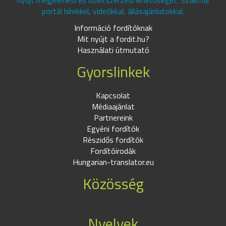
nyújt megjelenési és üzletszerzési lehetőséget. Szakmai
portál hírekkel, videókkal, állásajánlatokkal.
Információ fordítóknak
Mit nyújt a fordit.hu?
Használati útmutató
Gyorslinkek
Kapcsolat
Médiaajánlat
Partnereink
Egyéni fordítók
Részidős fordítók
Fordítóirodák
Hungarian-translator.eu
Közösség
Nyelvek