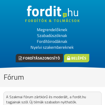
fordit
hu
FORDÍTÓK & TOLMÁCSOK
Megrendelőknek
Szabadúszóknak
Fordítóirodáknak
Nyelvi szakembereknek
FORDÍTÁSAZONOSÍTÓ
BELÉPÉS
Fórum
A Szakmai fórum zártkörű és moderált, a fordit.hu
tagjainak szól. Új témák szabadon nyithatók.