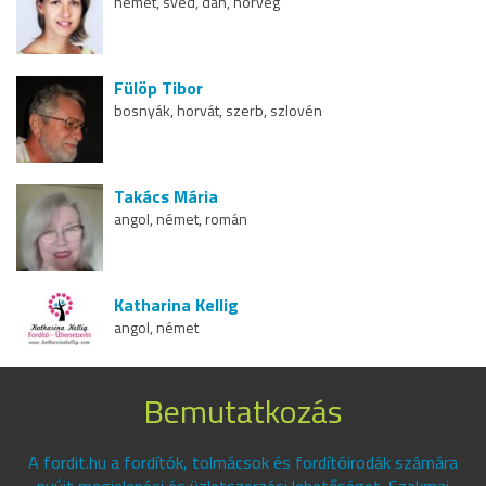
német, svéd, dán, norvég
Fülöp Tibor
bosnyák, horvát, szerb, szlovén
Takács Mária
angol, német, román
Katharina Kellig
angol, német
Bemutatkozás
A fordit.hu a fordítók, tolmácsok és fordítóirodák számára