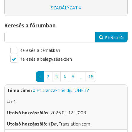
SZABÁLYZAT
Keresés a fórumban
KERESÉS
Keresés a témákban
Keresés a bejegyzésekben
1
2
3
4
5
...
16
0 Ft tranzakciós díj, JÖHET?
1
2026.01.12 17:03
1DayTranslation.com