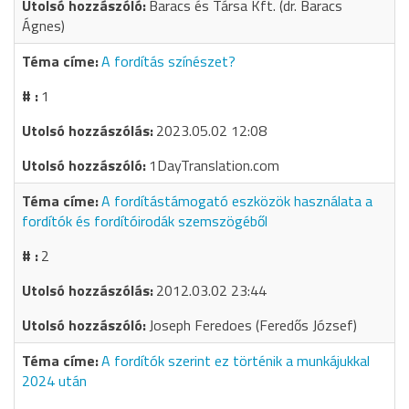
Baracs és Társa Kft. (dr. Baracs
Ágnes)
A fordítás színészet?
1
2023.05.02 12:08
1DayTranslation.com
A fordítástámogató eszközök használata a
fordítók és fordítóirodák szemszögéből
2
2012.03.02 23:44
Joseph Feredoes (Feredős József)
A fordítók szerint ez történik a munkájukkal
2024 után