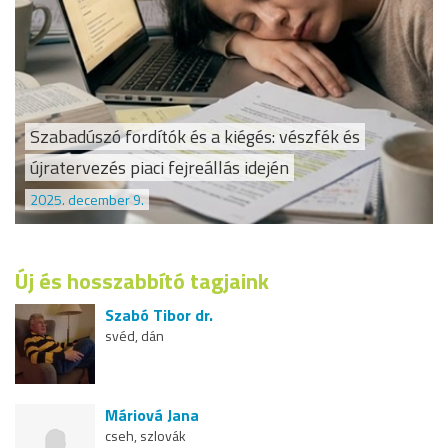
Szabadúszó fordítók és a kiégés: vészfék és
újratervezés piaci fejreállás idején
2025. december 9.
Új és hosszabbító tagjaink
Szabó Tibor dr.
svéd, dán
Máriová Jana
cseh, szlovák