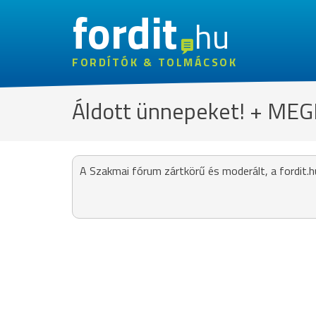
fordit
hu
FORDÍTÓK & TOLMÁCSOK
Áldott ünnepeket! + ME
A Szakmai fórum zártkörű és moderált, a fordit.h