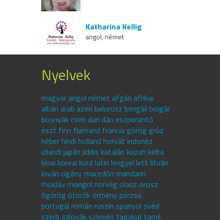
Katharina Kellig
angol, német
Nyelvek
magyar angol német afgán afrikai
albán arab azeri belorusz bengáli bolgár
bosnyák cseh dari dán eszperantó
észt finn flamand francia görög grúz
héber hindi holland horvát indonéz
izlandi japán jiddis katalán kazah kelta
kínai koreai kurd latin lengyel lett litván
lovári cigány macedón mandarin
moldáv mongol norvég olasz orosz
ógörög ótörök örmény perzsa
portugál román ruszin spanyol svéd
szerb szlovák szlovén tagalog tamil