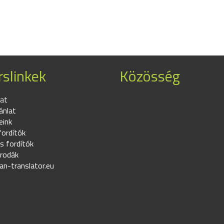
slinkek
Közösség
at
ánlat
eink
fordítók
s fordítók
irodák
an-translator.eu