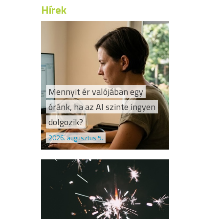
Hírek
Mennyit ér valójában egy
óránk, ha az AI szinte ingyen
dolgozik?
2026. augusztus 5.