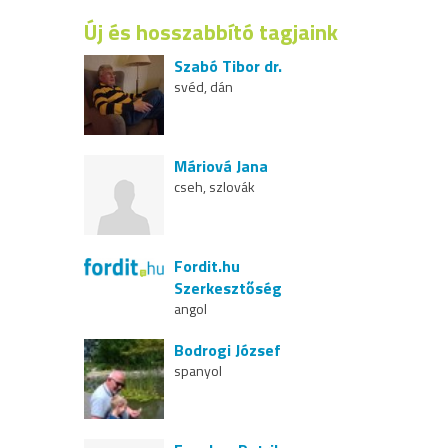
Új és hosszabbító tagjaink
Szabó Tibor dr.
svéd, dán
Máriová Jana
cseh, szlovák
Fordit.hu
Szerkesztőség
angol
Bodrogi József
spanyol