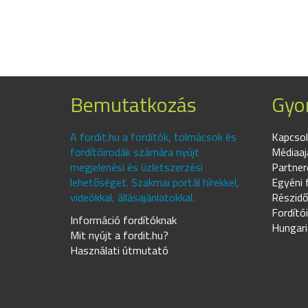
Bemutatkozás
Gyor
A fordit.hu a fordítók, tolmácsok és
Kapcsol
fordítóirodák számára nyújt
Médiaaj
megjelenési és üzletszerzési
Partner
lehetőséget. Szakmai portál hírekkel,
Egyéni 
videókkal, állásajánlatokkal.
Részidő
Fordító
Információ fordítóknak
Hungari
Mit nyújt a fordit.hu?
Használati útmutató