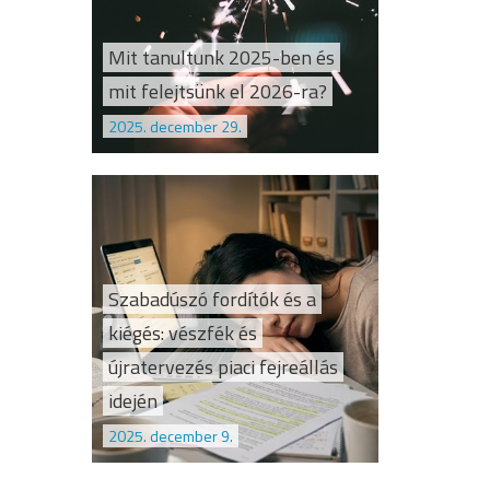
Mit tanultunk 2025-ben és
mit felejtsünk el 2026-ra?
2025. december 29.
Szabadúszó fordítók és a
kiégés: vészfék és
újratervezés piaci fejreállás
idején
2025. december 9.