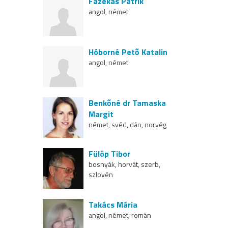
Fazekas Patrik
angol, német
Hóborné Pető Katalin
angol, német
Benkőné dr Tamaska
Margit
német, svéd, dán, norvég
Fülöp Tibor
bosnyák, horvát, szerb,
szlovén
Takács Mária
angol, német, román