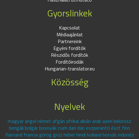
Gyorslinkek
Kapcsolat
Médiaajánlat
Partnereink
Egyéni fordítók
Részidős fordítók
Fordítóirodák
Hungarian-translator.eu
Közösség
Nyelvek
magyar angol német afgán afrikai albán arab azeri belorusz
bengáli bolgár bosnyák cseh dari dán eszperantó észt finn
flamand francia görög grúz héber hindi holland horvát indonéz