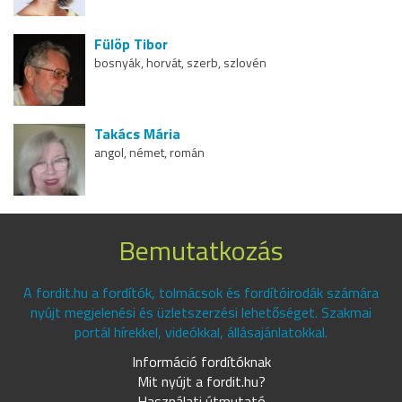
Fülöp Tibor
bosnyák, horvát, szerb, szlovén
Takács Mária
angol, német, román
Bemutatkozás
A fordit.hu a fordítók, tolmácsok és fordítóirodák számára
nyújt megjelenési és üzletszerzési lehetőséget. Szakmai
portál hírekkel, videókkal, állásajánlatokkal.
Információ fordítóknak
Mit nyújt a fordit.hu?
Használati útmutató