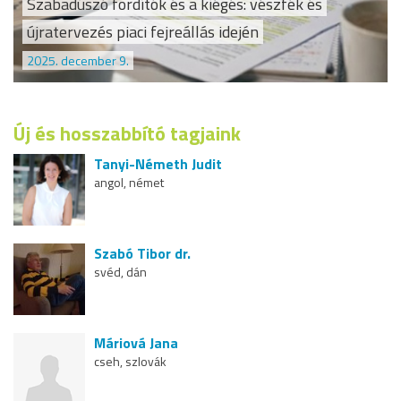
Szabadúszó fordítók és a kiégés: vészfék és
újratervezés piaci fejreállás idején
2025. december 9.
Új és hosszabbító tagjaink
Tanyi-Németh Judit
angol, német
Szabó Tibor dr.
svéd, dán
Máriová Jana
cseh, szlovák