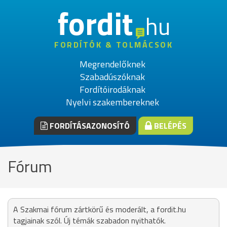
fordit
hu
FORDÍTÓK & TOLMÁCSOK
Megrendelőknek
Szabadúszóknak
Fordítóirodáknak
Nyelvi szakembereknek
FORDÍTÁSAZONOSÍTÓ
BELÉPÉS
Fórum
A Szakmai fórum zártkörű és moderált, a fordit.hu
tagjainak szól. Új témák szabadon nyithatók.