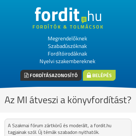
fordit
hu
FORDÍTÓK & TOLMÁCSOK
Megrendelőknek
Szabadúszóknak
Fordítóirodáknak
Nyelvi szakembereknek
FORDÍTÁSAZONOSÍTÓ
BELÉPÉS
Az MI átveszi a könyvfordítást?
A Szakmai fórum zártkörű és moderált, a fordit.hu
tagjainak szól. Új témák szabadon nyithatók.