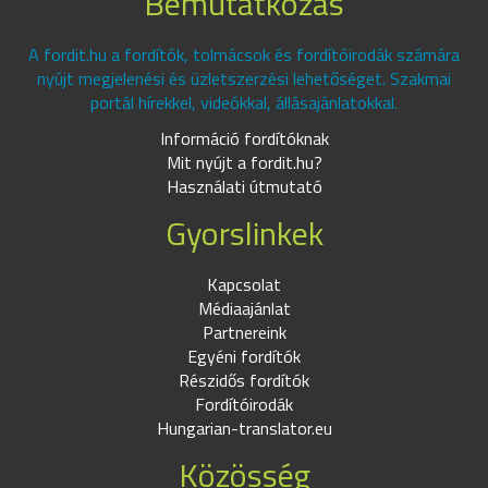
Bemutatkozás
A fordit.hu a fordítók, tolmácsok és fordítóirodák számára
nyújt megjelenési és üzletszerzési lehetőséget. Szakmai
portál hírekkel, videókkal, állásajánlatokkal.
Információ fordítóknak
Mit nyújt a fordit.hu?
Használati útmutató
Gyorslinkek
Kapcsolat
Médiaajánlat
Partnereink
Egyéni fordítók
Részidős fordítók
Fordítóirodák
Hungarian-translator.eu
Közösség