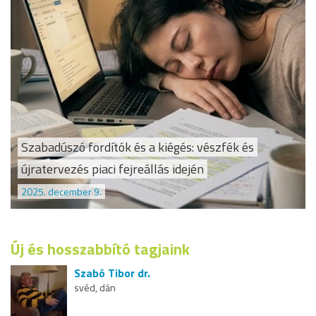
Szabadúszó fordítók és a kiégés: vészfék és
újratervezés piaci fejreállás idején
2025. december 9.
Új és hosszabbító tagjaink
Szabó Tibor dr.
svéd, dán