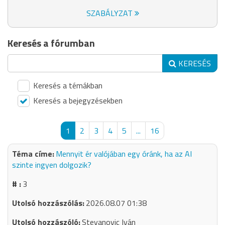
SZABÁLYZAT
Keresés a fórumban
KERESÉS
Keresés a témákban
Keresés a bejegyzésekben
1
2
3
4
5
...
16
Mennyit ér valójában egy óránk, ha az AI
szinte ingyen dolgozik?
3
2026.08.07 01:38
Stevanovic Iván