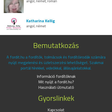
angol, német, román
Katharina Kellig
angol, német
Bemutatkozás
A fordit.hu a fordítók, tolmácsok és fordítóirodák számára
nyújt megjelenési és üzletszerzési lehetőséget. Szakmai
portál hírekkel, videókkal, állásajánlatokkal.
Információ fordítóknak
Mit nyújt a fordit.hu?
Használati útmutató
Gyorslinkek
Kapcsolat