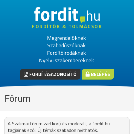
fordit
hu
FORDÍTÓK & TOLMÁCSOK
Megrendelőknek
Szabadúszóknak
Fordítóirodáknak
Nyelvi szakembereknek
FORDÍTÁSAZONOSÍTÓ
BELÉPÉS
Fórum
A Szakmai fórum zártkörű és moderált, a fordit.hu
tagjainak szól. Új témák szabadon nyithatók.