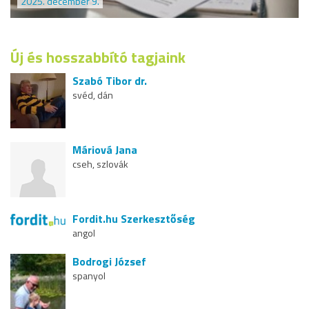
2025. december 9.
Új és hosszabbító tagjaink
Szabó Tibor dr.
svéd, dán
Máriová Jana
cseh, szlovák
Fordit.hu Szerkesztőség
angol
Bodrogi József
spanyol