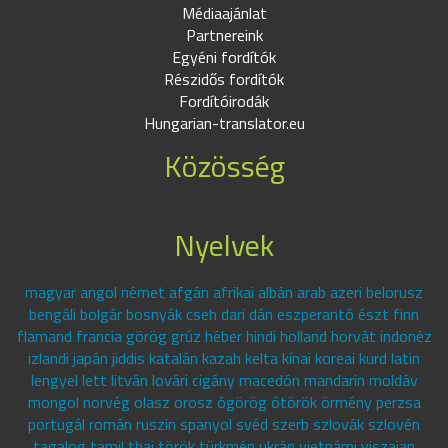
Médiaajánlat
Partnereink
Egyéni fordítók
Részidős fordítók
Fordítóirodák
Hungarian-translator.eu
Közösség
Nyelvek
magyar angol német afgán afrikai albán arab azeri belorusz
bengáli bolgár bosnyák cseh dari dán eszperantó észt finn
flamand francia görög grúz héber hindi holland horvát indonéz
izlandi japán jiddis katalán kazah kelta kínai koreai kurd latin
lengyel lett litván lovári cigány macedón mandarin moldáv
mongol norvég olasz orosz ógörög ótörök örmény perzsa
portugál román ruszin spanyol svéd szerb szlovák szlovén
tagalog tamil thai török türkmén ukrán vietnámi viszajan