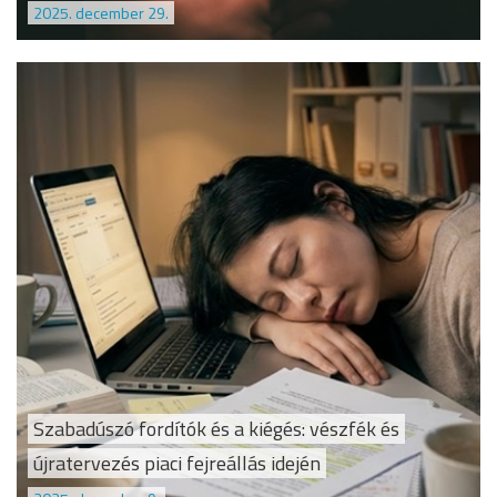
2025. december 29.
Szabadúszó fordítók és a kiégés: vészfék és
újratervezés piaci fejreállás idején