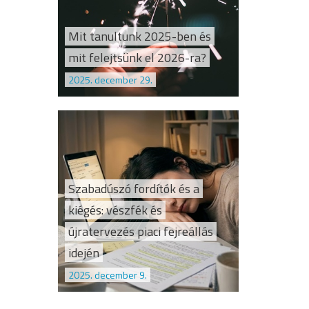
Mit tanultunk 2025-ben és
mit felejtsünk el 2026-ra?
2025. december 29.
Szabadúszó fordítók és a
kiégés: vészfék és
újratervezés piaci fejreállás
idején
2025. december 9.