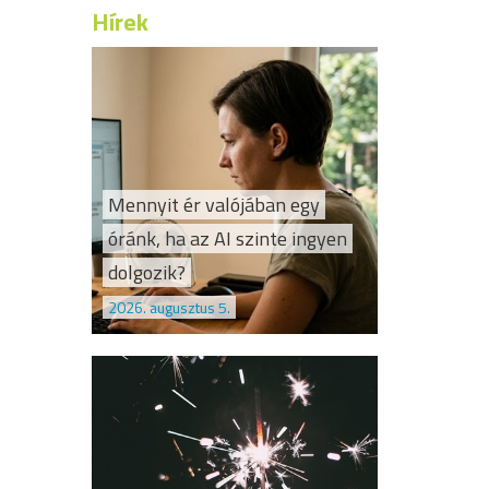
Hírek
Mennyit ér valójában egy
óránk, ha az AI szinte ingyen
dolgozik?
2026. augusztus 5.