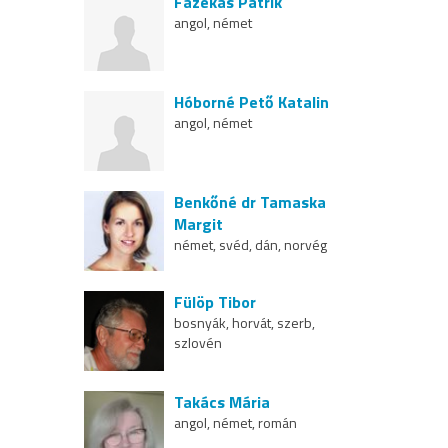
Fazekas Patrik
angol, német
Hóborné Pető Katalin
angol, német
Benkőné dr Tamaska
Margit
német, svéd, dán, norvég
Fülöp Tibor
bosnyák, horvát, szerb,
szlovén
Takács Mária
angol, német, román