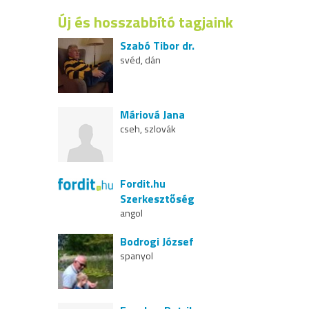
Új és hosszabbító tagjaink
Szabó Tibor dr.
svéd, dán
Máriová Jana
cseh, szlovák
Fordit.hu
Szerkesztőség
angol
Bodrogi József
spanyol