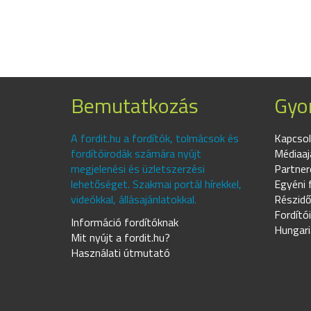
Bemutatkozás
Gyor
A fordit.hu a fordítók, tolmácsok és
Kapcsol
fordítóirodák számára nyújt
Médiaaj
megjelenési és üzletszerzési
Partner
lehetőséget. Szakmai portál hírekkel,
Egyéni 
videókkal, állásajánlatokkal.
Részidő
Fordító
Információ fordítóknak
Hungari
Mit nyújt a fordit.hu?
Használati útmutató