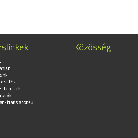
slinkek
Közösség
at
ánlat
eink
fordítók
s fordítók
irodák
an-translator.eu