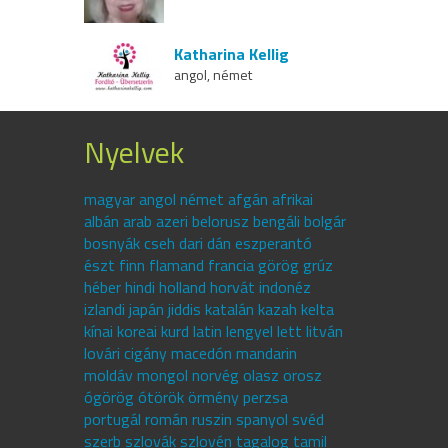
Katharina Kellig
angol, német
Nyelvek
magyar angol német afgán afrikai
albán arab azeri belorusz bengáli bolgár
bosnyák cseh dari dán eszperantó
észt finn flamand francia görög grúz
héber hindi holland horvát indonéz
izlandi japán jiddis katalán kazah kelta
kínai koreai kurd latin lengyel lett litván
lovári cigány macedón mandarin
moldáv mongol norvég olasz orosz
ógörög ótörök örmény perzsa
portugál román ruszin spanyol svéd
szerb szlovák szlovén tagalog tamil