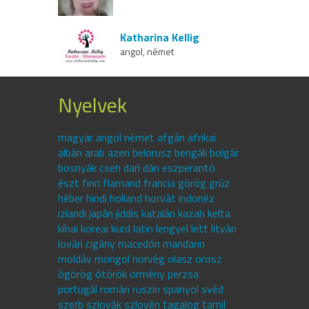
Katharina Kellig
angol, német
Nyelvek
magyar angol német afgán afrikai
albán arab azeri belorusz bengáli bolgár
bosnyák cseh dari dán eszperantó
észt finn flamand francia görög grúz
héber hindi holland horvát indonéz
izlandi japán jiddis katalán kazah kelta
kínai koreai kurd latin lengyel lett litván
lovári cigány macedón mandarin
moldáv mongol norvég olasz orosz
ógörög ótörök örmény perzsa
portugál román ruszin spanyol svéd
szerb szlovák szlovén tagalog tamil