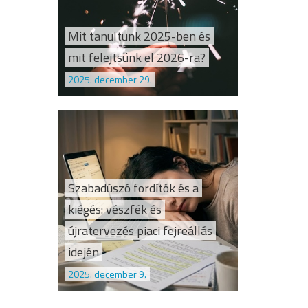
Mit tanultunk 2025-ben és
mit felejtsünk el 2026-ra?
2025. december 29.
Szabadúszó fordítók és a
kiégés: vészfék és
újratervezés piaci fejreállás
idején
2025. december 9.