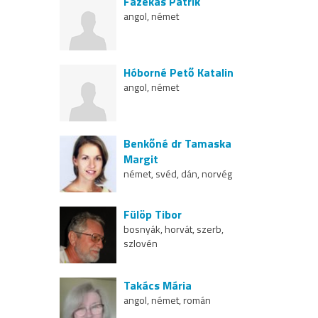
Fazekas Patrik
angol, német
Hóborné Pető Katalin
angol, német
Benkőné dr Tamaska
Margit
német, svéd, dán, norvég
Fülöp Tibor
bosnyák, horvát, szerb,
szlovén
Takács Mária
angol, német, román