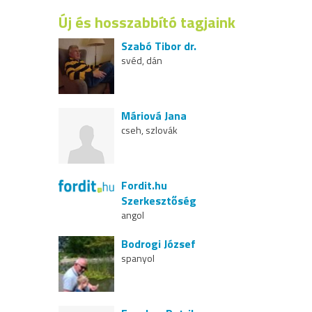
Új és hosszabbító tagjaink
Szabó Tibor dr.
svéd, dán
Máriová Jana
cseh, szlovák
Fordit.hu
Szerkesztőség
angol
Bodrogi József
spanyol