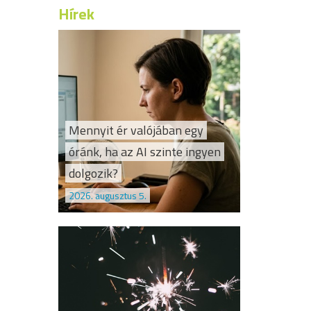
Hírek
Mennyit ér valójában egy
óránk, ha az AI szinte ingyen
dolgozik?
2026. augusztus 5.