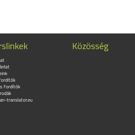
slinkek
Közösség
at
ánlat
eink
fordítók
s fordítók
irodák
an-translator.eu