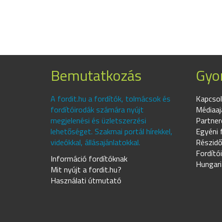
Bemutatkozás
Gyor
A fordit.hu a fordítók, tolmácsok és
Kapcsol
fordítóirodák számára nyújt
Médiaaj
megjelenési és üzletszerzési
Partner
lehetőséget. Szakmai portál hírekkel,
Egyéni 
videókkal, állásajánlatokkal.
Részidő
Fordító
Információ fordítóknak
Hungari
Mit nyújt a fordit.hu?
Használati útmutató