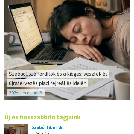
Szabadúszó fordítók és a kiégés: vészfék és
újratervezés piaci fejreállás idején
2025. december 9.
Új és hosszabbító tagjaink
Szabó Tibor dr.
svéd, dán