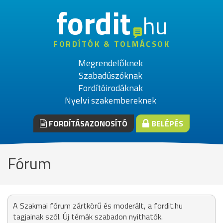
fordit
hu
FORDÍTÓK & TOLMÁCSOK
Megrendelőknek
Szabadúszóknak
Fordítóirodáknak
Nyelvi szakembereknek
FORDÍTÁSAZONOSÍTÓ
BELÉPÉS
Fórum
A Szakmai fórum zártkörű és moderált, a fordit.hu
tagjainak szól. Új témák szabadon nyithatók.