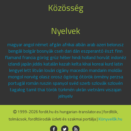
Közösség
Nyelvek
magyar angol német afgán afrikai albán arab azeri belorusz
bengáli bolgár bosnyák cseh dari dán eszperantó észt finn
flamand francia görög grúz héber hindi holland horvát indonéz
izlandi japán jiddis katalán kazah kelta kínai koreai kurd latin
lengyel lett litván lovári cigány macedón mandarin moldáv
mongol norvég olasz orosz ógörög ótörök örmény perzsa
portugál román ruszin spanyol svéd szerb szlovák szlovén
tagalog tamil thai török türkmén ukrán vietnámi viszajan
jelnyelv
1999-2026 fordit.hu és hungarian-translator.eu | fordítók,
tolmácsok, fordítóirodák üzleti és szakmai portálja |
Könyvelők.hu