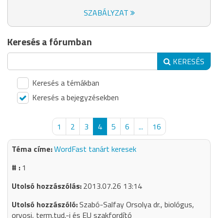
SZABÁLYZAT
Keresés a fórumban
KERESÉS
Keresés a témákban
Keresés a bejegyzésekben
1
2
3
4
5
6
...
16
WordFast tanárt keresek
1
2013.07.26 13:14
Szabó-Salfay Orsolya dr., biológus,
orvosi, term.tud.-i és EU szakfordító