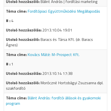
Bálint András | fordítási marketing
Fordítópiaci Együttműködési Megállapodás
4
2013.10.04 19:01
Baracs és Társa Kft. (dr. Baracs
Ágnes)
Kovács Máté: M-Prospect Kft.
1
2013.10.14 17:38
Moróczné Hortobágyi Zsuzsanna dipl.
szakfordító
Bálint András: fordítói állások és gyakornoki
program