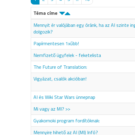
Téma címe
Mennyit ér valójában egy óránk, ha az AI szinte i
dolgozik?
Papírmentesen 1xűbb!
Nemfizető ügyfelek - feketelista
The Future of Translation:
Vigyázat, csalók akcióban!
AI és Wiki Star Wars ünnepnap
Mi vagy az MI? >>
Gyakornoki program fordítóknak:
Mennyire hihető az AI (MI) Infó?