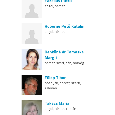
Fazekas Patrik
angol, német
Hóborné Pető Katalin
angol, német
Benkőné dr Tamaska
Margit
német, svéd, dán, norvég
Fülöp Tibor
bosnyák, horvát, szerb,
szlovén
Takács Mária
angol, német, román