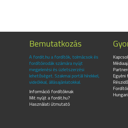
Bemutatkozás
Gyor
A fordit.hu a fordítók, tolmácsok és
Kapcsol
fordítóirodák számára nyújt
Médiaaj
megjelenési és üzletszerzési
Partner
lehetőséget. Szakmai portál hírekkel,
Egyéni 
videókkal, állásajánlatokkal.
Részidő
Fordító
Információ fordítóknak
Hungari
Mit nyújt a fordit.hu?
Használati útmutató