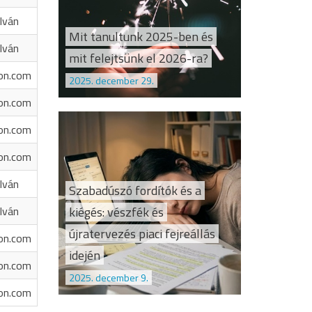
Iván
Mit tanultunk 2025-ben és
Iván
mit felejtsünk el 2026-ra?
on.com
2025. december 29.
on.com
on.com
on.com
Iván
Szabadúszó fordítók és a
kiégés: vészfék és
Iván
újratervezés piaci fejreállás
on.com
idején
on.com
2025. december 9.
on.com