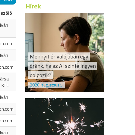
Hírek
ászóló
Iván
on.com
Iván
Mennyit ér valójában egy
óránk, ha az AI szinte ingyen
on.com
dolgozik?
ársa
2026. augusztus 5.
 Kft.
Iván
on.com
on.com
Iván