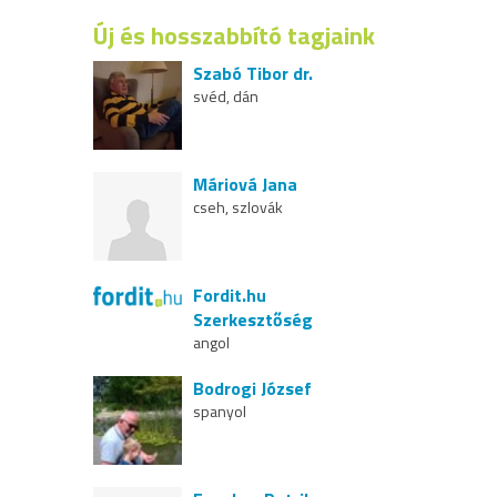
Új és hosszabbító tagjaink
Szabó Tibor dr.
svéd, dán
Máriová Jana
cseh, szlovák
Fordit.hu
Szerkesztőség
angol
Bodrogi József
spanyol