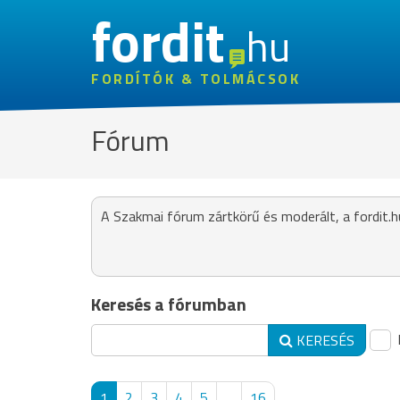
fordit
hu
FORDÍTÓK & TOLMÁCSOK
Fórum
A Szakmai fórum zártkörű és moderált, a fordit.h
Keresés a fórumban
KERESÉS
1
2
3
4
5
...
16