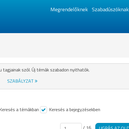
Megrendelőknek
Szabadúszóknak
u tagjainak szól. Új témák szabadon nyithatók.
SZABÁLYZAT
Keresés a témákban
Keresés a bejegyzésekben
/ 16
UGRÁS AZ OL