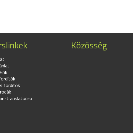
slinkek
Közösség
at
ánlat
eink
fordítók
s fordítók
irodák
an-translator.eu