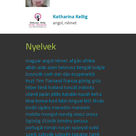
Katharina Kellig
angol, német
Nyelvek
magyar angol német afgán afrikai
albán arab azeri belorusz bengáli bolgár
bosnyák cseh dari dán eszperantó
észt finn flamand francia görög grúz
héber hindi holland horvát indonéz
izlandi japán jiddis katalán kazah kelta
kínai koreai kurd latin lengyel lett litván
lovári cigány macedón mandarin
moldáv mongol norvég olasz orosz
ógörög ótörök örmény perzsa
portugál román ruszin spanyol svéd
szerb szlovák szlovén tagalog tamil