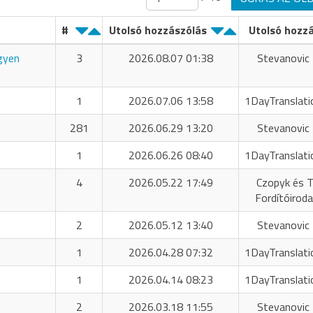
#
Utolsó hozzászólás
Utolsó hozz
ngyen
3
2026.08.07 01:38
Stevanovic 
1
2026.07.06 13:58
1DayTranslati
281
2026.06.29 13:20
Stevanovic 
1
2026.06.26 08:40
1DayTranslati
4
2026.05.22 17:49
Czopyk és T
Fordítóiroda
2
2026.05.12 13:40
Stevanovic 
1
2026.04.28 07:32
1DayTranslati
1
2026.04.14 08:23
1DayTranslati
2
2026.03.18 11:55
Stevanovic 