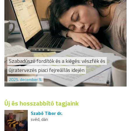
Szabadúszó fordítók és a kiégés: vészfék és
újratervezés piaci fejreállás idején
2025. december 9.
Új és hosszabbító tagjaink
Szabó Tibor dr.
svéd, dán