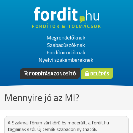
fordit
hu
FORDÍTÓK & TOLMÁCSOK
Megrendelőknek
Szabadúszóknak
Fordítóirodáknak
Nyelvi szakembereknek
FORDÍTÁSAZONOSÍTÓ
BELÉPÉS
Mennyire jó az MI?
A Szakmai fórum zártkörű és moderált, a fordit.hu
tagjainak szól. Új témák szabadon nyithatók.