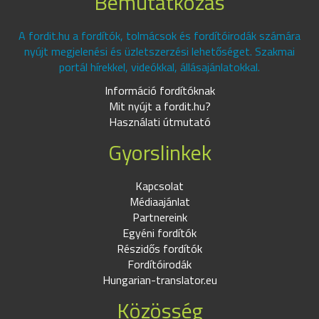
Bemutatkozás
A fordit.hu a fordítók, tolmácsok és fordítóirodák számára
nyújt megjelenési és üzletszerzési lehetőséget. Szakmai
portál hírekkel, videókkal, állásajánlatokkal.
Információ fordítóknak
Mit nyújt a fordit.hu?
Használati útmutató
Gyorslinkek
Kapcsolat
Médiaajánlat
Partnereink
Egyéni fordítók
Részidős fordítók
Fordítóirodák
Hungarian-translator.eu
Közösség