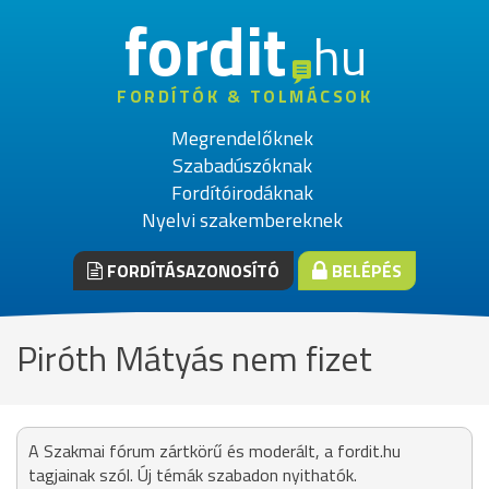
fordit
hu
FORDÍTÓK & TOLMÁCSOK
Megrendelőknek
Szabadúszóknak
Fordítóirodáknak
Nyelvi szakembereknek
FORDÍTÁSAZONOSÍTÓ
BELÉPÉS
Piróth Mátyás nem fizet
A Szakmai fórum zártkörű és moderált, a fordit.hu
tagjainak szól. Új témák szabadon nyithatók.