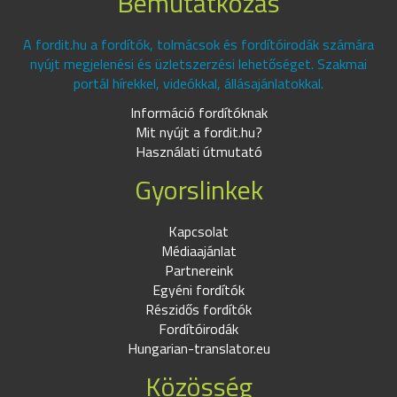
Bemutatkozás
A fordit.hu a fordítók, tolmácsok és fordítóirodák számára
nyújt megjelenési és üzletszerzési lehetőséget. Szakmai
portál hírekkel, videókkal, állásajánlatokkal.
Információ fordítóknak
Mit nyújt a fordit.hu?
Használati útmutató
Gyorslinkek
Kapcsolat
Médiaajánlat
Partnereink
Egyéni fordítók
Részidős fordítók
Fordítóirodák
Hungarian-translator.eu
Közösség