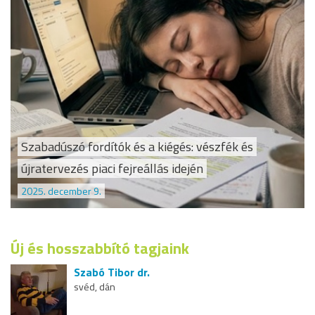
Szabadúszó fordítók és a kiégés: vészfék és
újratervezés piaci fejreállás idején
2025. december 9.
Új és hosszabbító tagjaink
Szabó Tibor dr.
svéd, dán