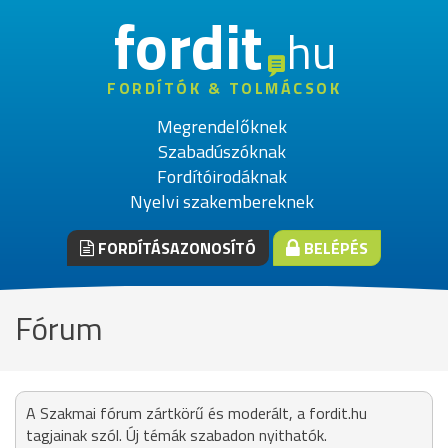
fordit
hu
FORDÍTÓK & TOLMÁCSOK
Megrendelőknek
Szabadúszóknak
Fordítóirodáknak
Nyelvi szakembereknek
FORDÍTÁSAZONOSÍTÓ
BELÉPÉS
Fórum
A Szakmai fórum zártkörű és moderált, a fordit.hu
tagjainak szól. Új témák szabadon nyithatók.