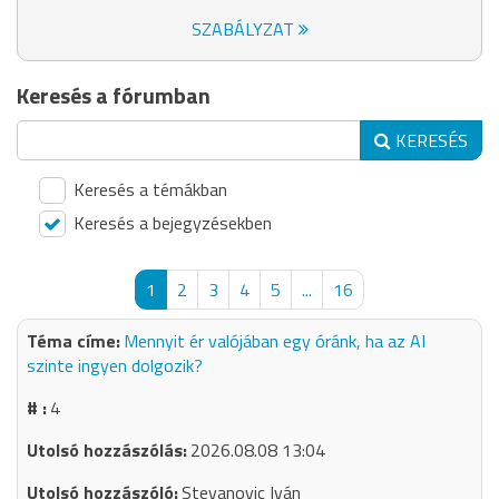
SZABÁLYZAT
Keresés a fórumban
KERESÉS
Keresés a témákban
Keresés a bejegyzésekben
1
2
3
4
5
...
16
Mennyit ér valójában egy óránk, ha az AI
szinte ingyen dolgozik?
4
2026.08.08 13:04
Stevanovic Iván