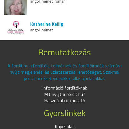
angol, német, román
Katharina Kellig
angol, német
Bemutatkozás
A fordit.hu a fordítók, tolmácsok és fordítóirodák számára
nyújt megjelenési és üzletszerzési lehetőséget. Szakmai
portál hírekkel, videókkal, állásajánlatokkal.
Információ fordítóknak
Mit nyújt a fordit.hu?
Használati útmutató
Gyorslinkek
Kapcsolat