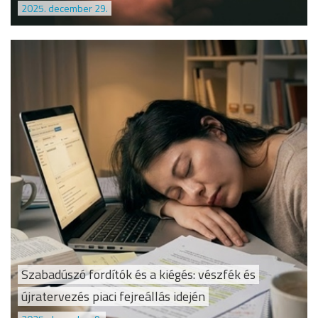
2025. december 29.
Szabadúszó fordítók és a kiégés: vészfék és
újratervezés piaci fejreállás idején