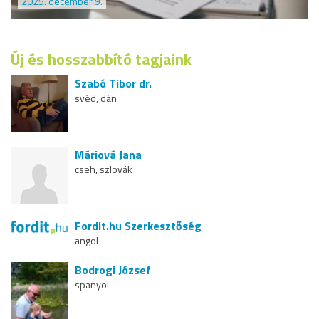
2025. december 9.
Új és hosszabbító tagjaink
Szabó Tibor dr.
svéd, dán
Máriová Jana
cseh, szlovák
Fordit.hu Szerkesztőség
angol
Bodrogi József
spanyol