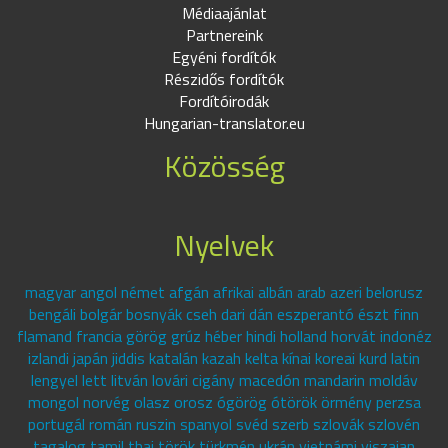
Médiaajánlat
Partnereink
Egyéni fordítók
Részidős fordítók
Fordítóirodák
Hungarian-translator.eu
Közösség
Nyelvek
magyar angol német afgán afrikai albán arab azeri belorusz
bengáli bolgár bosnyák cseh dari dán eszperantó észt finn
flamand francia görög grúz héber hindi holland horvát indonéz
izlandi japán jiddis katalán kazah kelta kínai koreai kurd latin
lengyel lett litván lovári cigány macedón mandarin moldáv
mongol norvég olasz orosz ógörög ótörök örmény perzsa
portugál román ruszin spanyol svéd szerb szlovák szlovén
tagalog tamil thai török türkmén ukrán vietnámi viszajan