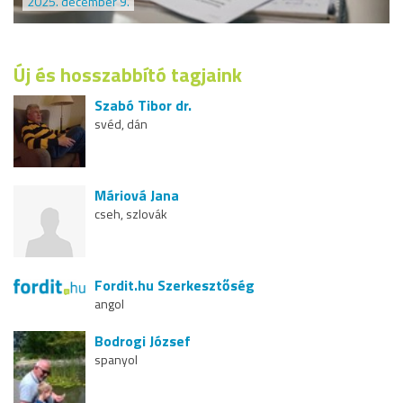
2025. december 9.
Új és hosszabbító tagjaink
Szabó Tibor dr.
svéd, dán
Máriová Jana
cseh, szlovák
Fordit.hu Szerkesztőség
angol
Bodrogi József
spanyol