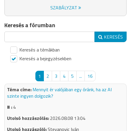
SZABÁLYZAT
Keresés a fórumban
KERESÉS
Keresés a témákban
Keresés a bejegyzésekben
1
2
3
4
5
...
16
Mennyit ér valójában egy óránk, ha az AI
szinte ingyen dolgozik?
4
2026.08.08 13:04
Stevanovic Iván