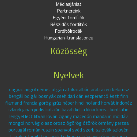
Médiaajánlat
Partnereink
Egyéni fordítók
Részidős fordítók
Fordítóirodák
Hungarian-translator.eu
Közösség
Nyelvek
magyar angol német afgán afrikai albán arab azeri belorusz
bengáli bolgár bosnyák cseh dari dán eszperantó észt finn
flamand francia görög grúz héber hindi holland horvát indonéz
izlandi japán jiddis katalán kazah kelta kínai koreai kurd latin
lengyel lett litván lovári cigány macedón mandarin moldáv
mongol norvég olasz orosz ógörög ótörök örmény perzsa
portugál román ruszin spanyol svéd szerb szlovák szlovén
tagalog tamil thai török türkmén ukrán vietnámi viszajan