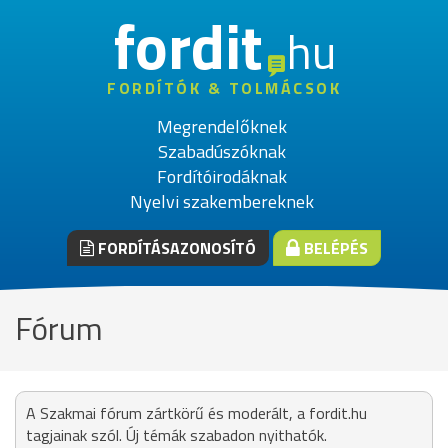
fordit
hu
FORDÍTÓK & TOLMÁCSOK
Megrendelőknek
Szabadúszóknak
Fordítóirodáknak
Nyelvi szakembereknek
FORDÍTÁSAZONOSÍTÓ
BELÉPÉS
Fórum
A Szakmai fórum zártkörű és moderált, a fordit.hu
tagjainak szól. Új témák szabadon nyithatók.