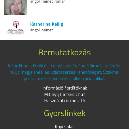
angol, német, román
Katharina Kellig
angol, német
Bemutatkozás
A fordit.hu a fordítók, tolmácsok és fordítóirodák számára
nyújt megjelenési és üzletszerzési lehetőséget. Szakmai
portál hírekkel, videókkal, állásajánlatokkal.
Információ fordítóknak
Mit nyújt a fordit.hu?
Használati útmutató
Gyorslinkek
Kapcsolat