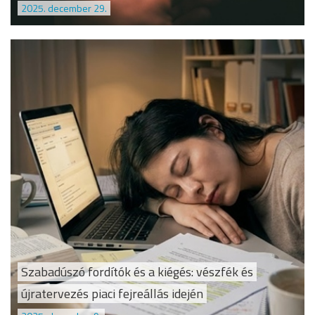
2025. december 29.
Szabadúszó fordítók és a kiégés: vészfék és
újratervezés piaci fejreállás idején