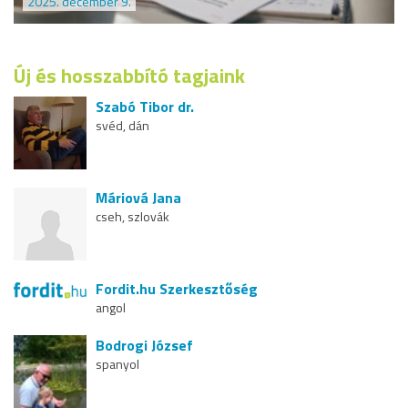
2025. december 9.
Új és hosszabbító tagjaink
Szabó Tibor dr.
svéd, dán
Máriová Jana
cseh, szlovák
Fordit.hu Szerkesztőség
angol
Bodrogi József
spanyol