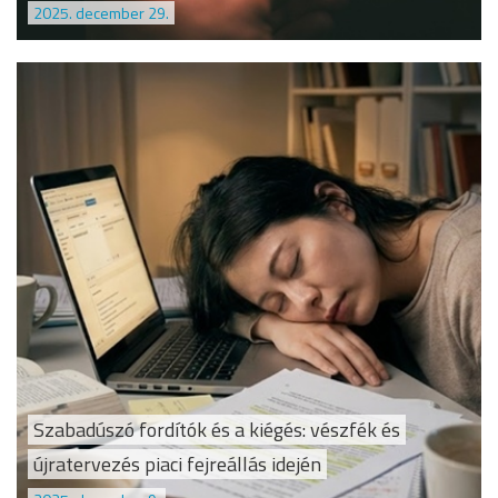
2025. december 29.
Szabadúszó fordítók és a kiégés: vészfék és
újratervezés piaci fejreállás idején