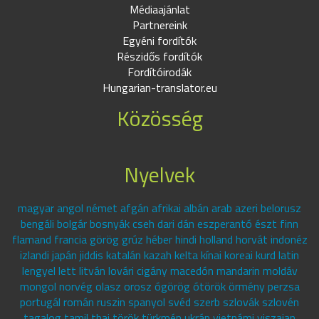
Médiaajánlat
Partnereink
Egyéni fordítók
Részidős fordítók
Fordítóirodák
Hungarian-translator.eu
Közösség
Nyelvek
magyar angol német afgán afrikai albán arab azeri belorusz
bengáli bolgár bosnyák cseh dari dán eszperantó észt finn
flamand francia görög grúz héber hindi holland horvát indonéz
izlandi japán jiddis katalán kazah kelta kínai koreai kurd latin
lengyel lett litván lovári cigány macedón mandarin moldáv
mongol norvég olasz orosz ógörög ótörök örmény perzsa
portugál román ruszin spanyol svéd szerb szlovák szlovén
tagalog tamil thai török türkmén ukrán vietnámi viszajan