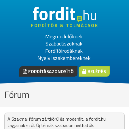
fordit
hu
FORDÍTÓK & TOLMÁCSOK
Megrendelőknek
Szabadúszóknak
Fordítóirodáknak
Nyelvi szakembereknek
FORDÍTÁSAZONOSÍTÓ
BELÉPÉS
Fórum
A Szakmai fórum zártkörű és moderált, a fordit.hu
tagjainak szól. Új témák szabadon nyithatók.