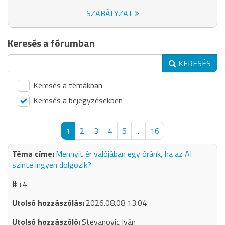
SZABÁLYZAT
Keresés a fórumban
KERESÉS
Keresés a témákban
Keresés a bejegyzésekben
1
2
3
4
5
...
16
Mennyit ér valójában egy óránk, ha az AI
szinte ingyen dolgozik?
4
2026.08.08 13:04
Stevanovic Iván