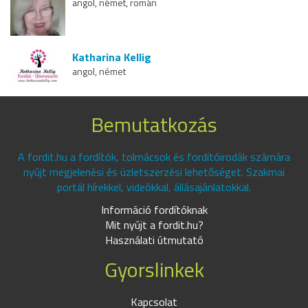
angol, német, román
Katharina Kellig
angol, német
Bemutatkozás
A fordit.hu a fordítók, tolmácsok és fordítóirodák számára
nyújt megjelenési és üzletszerzési lehetőséget. Szakmai
portál hírekkel, videókkal, állásajánlatokkal.
Információ fordítóknak
Mit nyújt a fordit.hu?
Használati útmutató
Gyorslinkek
Kapcsolat