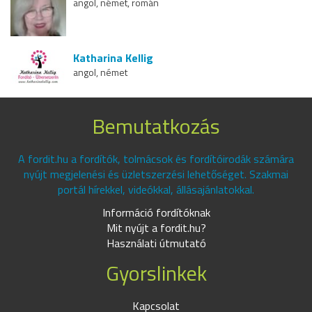
angol, német, román
Katharina Kellig
angol, német
Bemutatkozás
A fordit.hu a fordítók, tolmácsok és fordítóirodák számára
nyújt megjelenési és üzletszerzési lehetőséget. Szakmai
portál hírekkel, videókkal, állásajánlatokkal.
Információ fordítóknak
Mit nyújt a fordit.hu?
Használati útmutató
Gyorslinkek
Kapcsolat