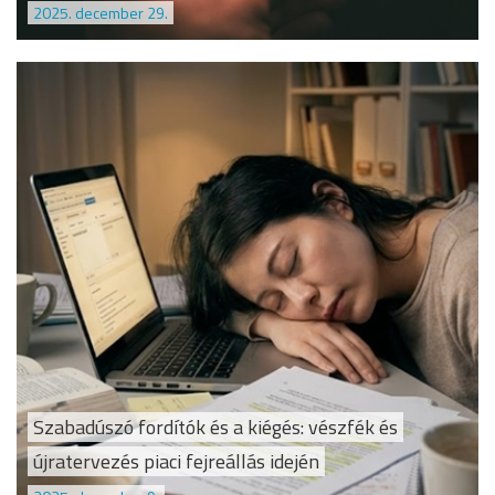
2025. december 29.
Szabadúszó fordítók és a kiégés: vészfék és
újratervezés piaci fejreállás idején