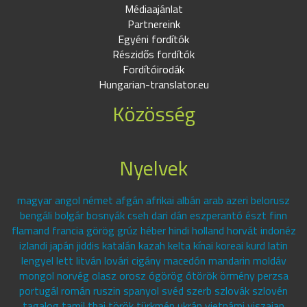
Médiaajánlat
Partnereink
Egyéni fordítók
Részidős fordítók
Fordítóirodák
Hungarian-translator.eu
Közösség
Nyelvek
magyar angol német afgán afrikai albán arab azeri belorusz
bengáli bolgár bosnyák cseh dari dán eszperantó észt finn
flamand francia görög grúz héber hindi holland horvát indonéz
izlandi japán jiddis katalán kazah kelta kínai koreai kurd latin
lengyel lett litván lovári cigány macedón mandarin moldáv
mongol norvég olasz orosz ógörög ótörök örmény perzsa
portugál román ruszin spanyol svéd szerb szlovák szlovén
tagalog tamil thai török türkmén ukrán vietnámi viszajan