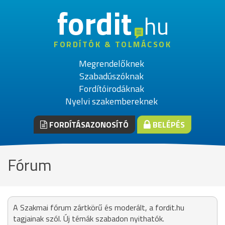
fordit
hu
FORDÍTÓK & TOLMÁCSOK
Megrendelőknek
Szabadúszóknak
Fordítóirodáknak
Nyelvi szakembereknek
FORDÍTÁSAZONOSÍTÓ
BELÉPÉS
Fórum
A Szakmai fórum zártkörű és moderált, a fordit.hu
tagjainak szól. Új témák szabadon nyithatók.