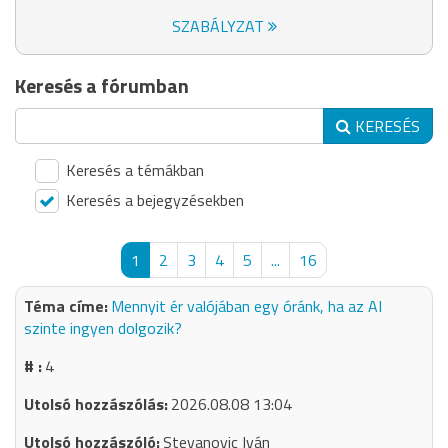
SZABÁLYZAT
Keresés a fórumban
KERESÉS
Keresés a témákban
Keresés a bejegyzésekben
1
2
3
4
5
...
16
Mennyit ér valójában egy óránk, ha az AI
szinte ingyen dolgozik?
4
2026.08.08 13:04
Stevanovic Iván