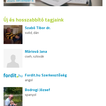
2025. december 9.
Új és hosszabbító tagjaink
Szabó Tibor dr.
svéd, dán
Máriová Jana
cseh, szlovák
Fordit.hu Szerkesztőség
angol
Bodrogi József
spanyol