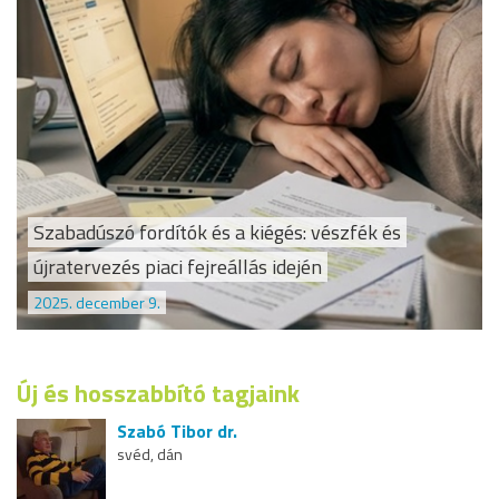
Szabadúszó fordítók és a kiégés: vészfék és
újratervezés piaci fejreállás idején
2025. december 9.
Új és hosszabbító tagjaink
Szabó Tibor dr.
svéd, dán