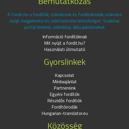
Bemutatkozás
A fordit.hu a fordítók, tolmácsok és fordítóirodák számára
nyújt megjelenési és üzletszerzési lehetőséget. Szakmai
portál hírekkel, videókkal, állásajánlatokkal.
Információ fordítóknak
Mit nyújt a fordit.hu?
Használati útmutató
Gyorslinkek
Kapcsolat
Médiaajánlat
Partnereink
Egyéni fordítók
Részidős fordítók
Fordítóirodák
Hungarian-translator.eu
Közösség