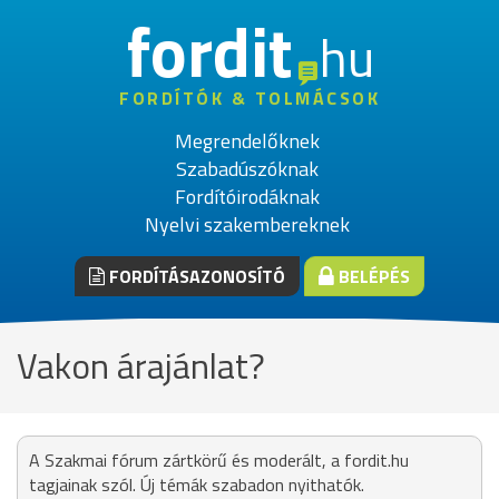
fordit
hu
FORDÍTÓK & TOLMÁCSOK
Megrendelőknek
Szabadúszóknak
Fordítóirodáknak
Nyelvi szakembereknek
FORDÍTÁSAZONOSÍTÓ
BELÉPÉS
Vakon árajánlat?
A Szakmai fórum zártkörű és moderált, a fordit.hu
tagjainak szól. Új témák szabadon nyithatók.