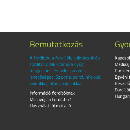
Bemutatkozás
Gyor
A fordit.hu a fordítók, tolmácsok és
Kapcsol
fordítóirodák számára nyújt
Médiaaj
megjelenési és üzletszerzési
Partner
lehetőséget. Szakmai portál hírekkel,
Egyéni 
videókkal, állásajánlatokkal.
Részidő
Fordító
Információ fordítóknak
Hungari
Mit nyújt a fordit.hu?
Használati útmutató