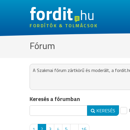
fordit
hu
FORDÍTÓK & TOLMÁCSOK
Fórum
A Szakmai fórum zártkörű és moderált, a fordit.h
Keresés a fórumban
KERESÉS
1
2
3
4
5
...
16