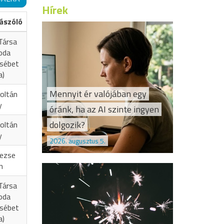
Hírek
ászóló
Társa
oda
zsébet
a)
Mennyit ér valójában egy
oltán
y
óránk, ha az AI szinte ingyen
dolgozik?
oltán
y
2026. augusztus 5.
Vezse
n
Társa
oda
zsébet
a)