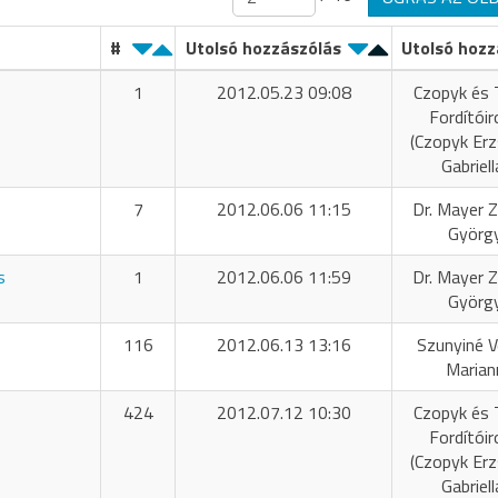
#
Utolsó hozzászólás
Utolsó hozz
1
2012.05.23 09:08
Czopyk és 
Fordítóir
(Czopyk Er
Gabriell
7
2012.06.06 11:15
Dr. Mayer Z
Györg
s
1
2012.06.06 11:59
Dr. Mayer Z
Györg
116
2012.06.13 13:16
Szunyiné 
Marian
424
2012.07.12 10:30
Czopyk és 
Fordítóir
(Czopyk Er
Gabriell