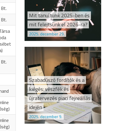
 Bt.
Mit tanultunk 2025-ben és
 Bt.
mit felejtsünk el 2026-ra?
Társa
2025. december 29.
oda
zsébet
a)
 Bt.
Szabadúszó fordítók és a
kiégés: vészfék és
inand
újratervezés piaci fejreállás
nline
idején
őség)
2025. december 9.
nline
őség)