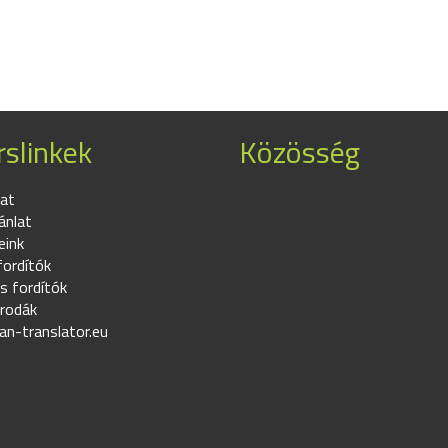
slinkek
Közösség
at
ánlat
eink
fordítók
s fordítók
irodák
an-translator.eu