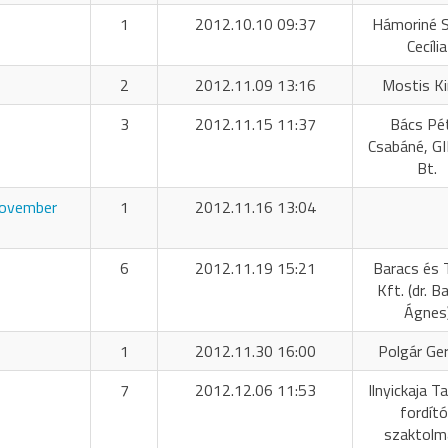
1
2012.10.10 09:37
Hámoriné 
Cecília
2
2012.11.09 13:16
Mostis K
3
2012.11.15 11:37
Bács Pé
Csabáné, G
Bt.
november
1
2012.11.16 13:04
6
2012.11.19 15:21
Baracs és 
Kft. (dr. B
Ágnes
1
2012.11.30 16:00
Polgár Ge
7
2012.12.06 11:53
Ilnyickaja T
fordító
szaktolm