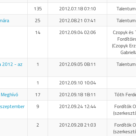
135
2012.07.18 07:10
Talentum
umára
25
2012.08.21 07:41
Talentum
14
2012.09.04 02:06
Czopyk és 
Fordítóir
(Czopyk Er
Gabriell
 2012 - az
1
2012.09.05 08:11
Talentum
1
2012.09.10 10:04
- Meghívó
17
2012.09.18 18:11
Tóth Ferd
 szeptember
9
2012.09.24 12:44
Fordítók O
(szerkeszt
2
2012.09.28 21:03
Fordítók O
(szerkeszt