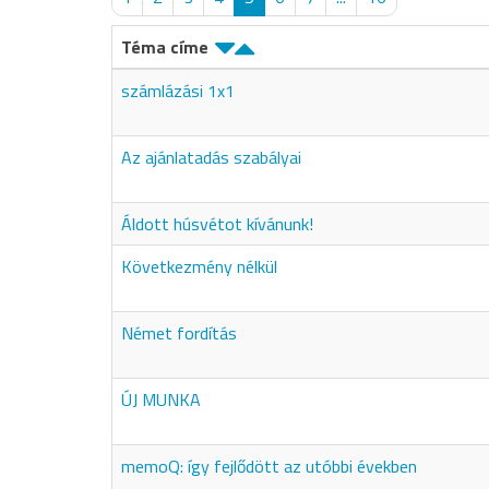
Téma címe
számlázási 1x1
Az ajánlatadás szabályai
Áldott húsvétot kívánunk!
Következmény nélkül
Német fordítás
ÚJ MUNKA
memoQ: így fejlődött az utóbbi években