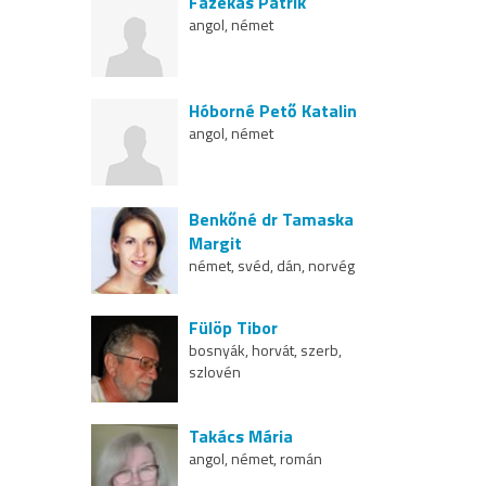
Fazekas Patrik
angol, német
Hóborné Pető Katalin
angol, német
Benkőné dr Tamaska
Margit
német, svéd, dán, norvég
Fülöp Tibor
bosnyák, horvát, szerb,
szlovén
Takács Mária
angol, német, román