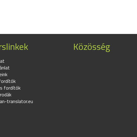
slinkek
Közösség
at
ánlat
eink
fordítók
s fordítók
irodák
an-translator.eu