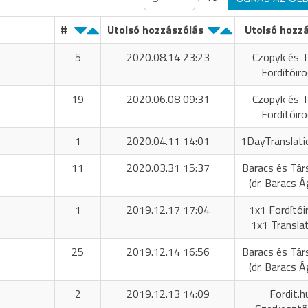
#
Utolsó hozzászólás
Utolsó hozz
5
2020.08.14 23:23
Czopyk és T
Fordítóir
19
2020.06.08 09:31
Czopyk és T
Fordítóir
1
2020.04.11 14:01
1DayTranslati
11
2020.03.31 15:37
Baracs és Tár
(dr. Baracs 
1
2019.12.17 17:04
1x1 Fordítóir
1x1 Transla
25
2019.12.14 16:56
Baracs és Tár
(dr. Baracs 
2
2019.12.13 14:09
Fordit.h