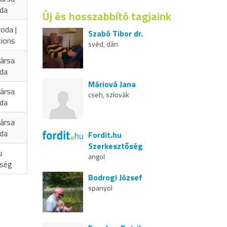
oda
Új és hosszabbító tagjaink
oda |
Szabó Tibor dr.
tions
svéd, dán
ársa
oda
Máriová Jana
ársa
cseh, szlovák
oda
ársa
oda
Fordit.hu
Szerkesztőség
u
angol
őség
Bodrogi József
spanyol