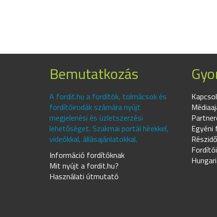
Bemutatkozás
Gyor
A fordit.hu a fordítók, tolmácsok és
Kapcsol
fordítóirodák számára nyújt
Médiaaj
megjelenési és üzletszerzési
Partner
lehetőséget. Szakmai portál hírekkel,
Egyéni 
videókkal, állásajánlatokkal.
Részidő
Fordító
Információ fordítóknak
Hungari
Mit nyújt a fordit.hu?
Használati útmutató