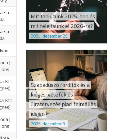
őség
ársa
Mit tanultunk 2025-ben és
oda
mit felejtsünk el 2026-ra?
ársa
2025. december 29.
oda
Iván
oda |
tions
sa Kft.
Szabadúszó fordítók és a
Ágnes)
kiégés: vészfék és
sa Kft.
újratervezés piaci fejreállás
Ágnes)
idején
oda |
2025. december 9.
tions
ársa