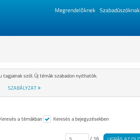
Megrendelőknek
Szabadúszóknak
u tagjainak szól. Új témák szabadon nyithatók.
SZABÁLYZAT
Keresés a témákban
Keresés a bejegyzésekben
/ 16
UGRÁS AZ OL