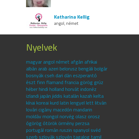
Katharina Kellig
angol, német
Nyelvek
magyar angol német afgán afrikai
albán arab azeri belorusz bengáli bolgár
bosnyák cseh dari dán eszperantó
észt finn flamand francia görög grúz
héber hindi holland horvát indonéz
izlandi japán jiddis katalán kazah kelta
kínai koreai kurd latin lengyel lett litván
lovári cigány macedón mandarin
moldáv mongol norvég olasz orosz
ógörög ótörök örmény perzsa
portugál román ruszin spanyol svéd
szerb szlovák szlovén tagalog tamil