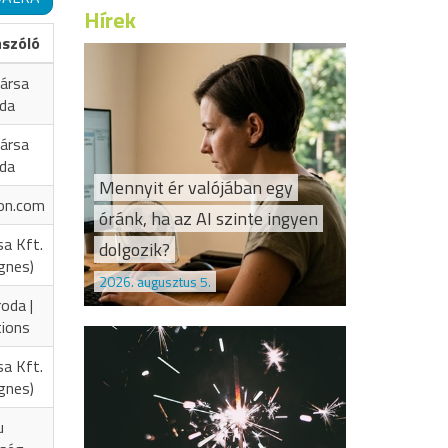
Hírek
ászóló
ársa
oda
ársa
oda
Mennyit ér valójában egy
on.com
óránk, ha az AI szinte ingyen
sa Kft.
dolgozik?
Ágnes)
2026. augusztus 5.
oda |
tions
sa Kft.
Ágnes)
u