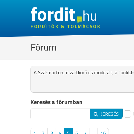
fordit
hu
FORDÍTÓK & TOLMÁCSOK
Fórum
A Szakmai fórum zártkörű és moderált, a fordit.h
Keresés a fórumban
KERESÉS
1
2
3
4
5
6
7
...
16