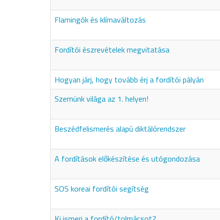
Flamingók és klímaváltozás
Fordítói észrevételek megvitatása
Hogyan járj, hogy tovább érj a fordítói pályán
Szemünk világa az 1. helyen!
Beszédfelismerés alapú diktálórendszer
A fordítások előkészítése és utógondozása
SOS koreai fordítói segítség
Ki ismeri a fordító/tolmácsot?