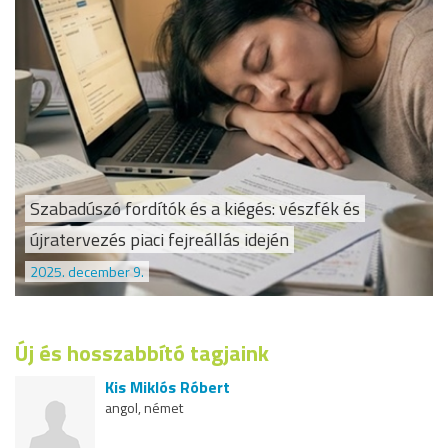
Szabadúszó fordítók és a kiégés: vészfék és
újratervezés piaci fejreállás idején
2025. december 9.
Új és hosszabbító tagjaink
Kis Miklós Róbert
angol, német