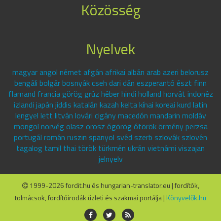
Közösség
Nyelvek
magyar angol német afgán afrikai albán arab azeri belorusz
bengáli bolgár bosnyák cseh dari dán eszperantó észt finn
flamand francia görög grúz héber hindi holland horvát indonéz
izlandi japán jiddis katalán kazah kelta kínai koreai kurd latin
lengyel lett litván lovári cigány macedón mandarin moldáv
mongol norvég olasz orosz ógörög ótörök örmény perzsa
portugál román ruszin spanyol svéd szerb szlovák szlovén
tagalog tamil thai török türkmén ukrán vietnámi viszajan
jelnyelv
1999-2026 fordit.hu és hungarian-translator.eu | fordítók,
tolmácsok, fordítóirodák üzleti és szakmai portálja |
Könyvelők.hu