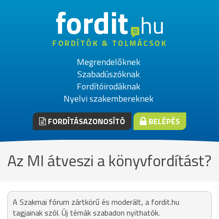
fordit
hu
FORDÍTÓK & TOLMÁCSOK
Megrendelőknek
Szabadúszóknak
Fordítóirodáknak
Nyelvi szakembereknek
FORDÍTÁSAZONOSÍTÓ
BELÉPÉS
Az MI átveszi a könyvfordítást?
A Szakmai fórum zártkörű és moderált, a fordit.hu
tagjainak szól. Új témák szabadon nyithatók.