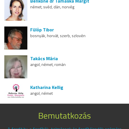
Benkőné dr Tamaska Margit
német, svéd, dán, norvég
Fülöp Tibor
bosnyák, horvát, szerb, szlovén
Takács Mária
angol, német, román
Katharina Kellig
angol, német
Bemutatkozás