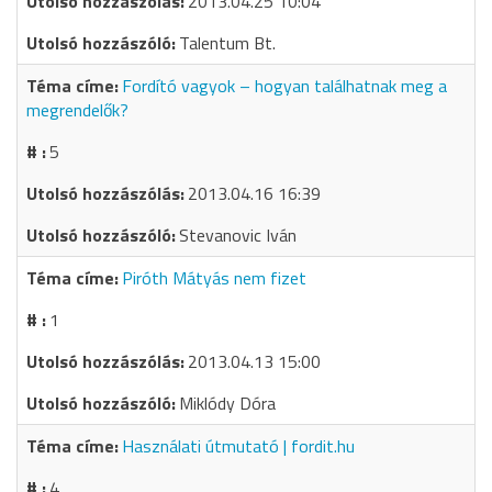
2013.04.25 10:04
Talentum Bt.
Fordító vagyok – hogyan találhatnak meg a
megrendelők?
5
2013.04.16 16:39
Stevanovic Iván
Piróth Mátyás nem fizet
1
2013.04.13 15:00
Miklódy Dóra
Használati útmutató | fordit.hu
4