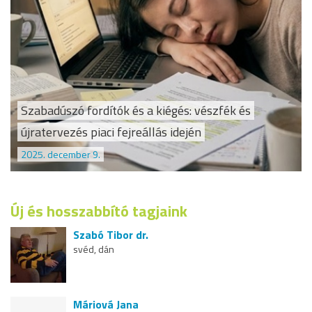
Szabadúszó fordítók és a kiégés: vészfék és
újratervezés piaci fejreállás idején
2025. december 9.
Új és hosszabbító tagjaink
Szabó Tibor dr.
svéd, dán
Máriová Jana