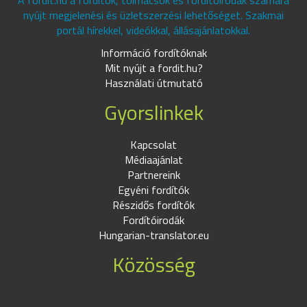
A fordit.hu a fordítók, tolmácsok és fordítóirodák számára
nyújt megjelenési és üzletszerzési lehetőséget. Szakmai
portál hírekkel, videókkal, állásajánlatokkal.
Információ fordítóknak
Mit nyújt a fordit.hu?
Használati útmutató
Gyorslinkek
Kapcsolat
Médiaajánlat
Partnereink
Egyéni fordítók
Részidős fordítók
Fordítóirodák
Hungarian-translator.eu
Közösség