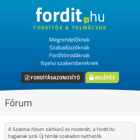
fordit
hu
FORDÍTÓK & TOLMÁCSOK
Megrendelőknek
Szabadúszóknak
Fordítóirodáknak
Nyelvi szakembereknek
FORDÍTÁSAZONOSÍTÓ
BELÉPÉS
Fórum
A Szakmai fórum zártkörű és moderált, a fordit.hu
tagjainak szól. Új témák szabadon nyithatók.