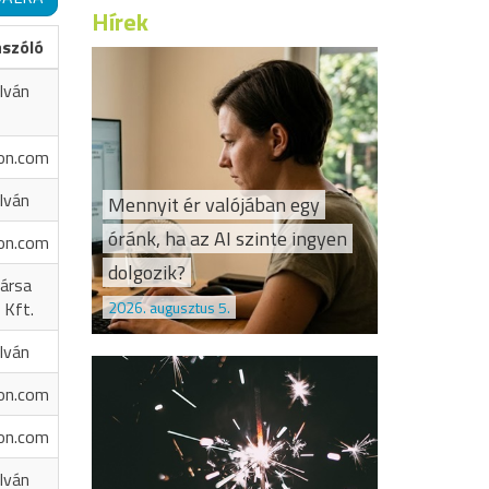
Hírek
ászóló
Iván
on.com
Iván
Mennyit ér valójában egy
óránk, ha az AI szinte ingyen
on.com
dolgozik?
ársa
2026. augusztus 5.
 Kft.
Iván
on.com
on.com
Iván