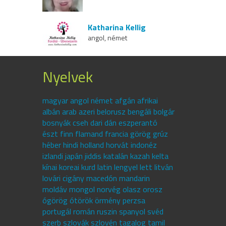
Katharina Kellig
angol, német
Nyelvek
magyar angol német afgán afrikai
albán arab azeri belorusz bengáli bolgár
bosnyák cseh dari dán eszperantó
észt finn flamand francia görög grúz
héber hindi holland horvát indonéz
izlandi japán jiddis katalán kazah kelta
kínai koreai kurd latin lengyel lett litván
lovári cigány macedón mandarin
moldáv mongol norvég olasz orosz
ógörög ótörök örmény perzsa
portugál román ruszin spanyol svéd
szerb szlovák szlovén tagalog tamil