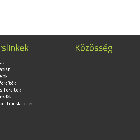
slinkek
Közösség
at
ánlat
eink
fordítók
s fordítók
irodák
an-translator.eu