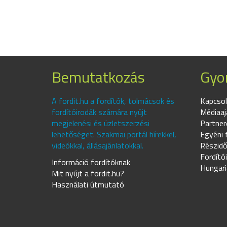
Bemutatkozás
Gyor
A fordit.hu a fordítók, tolmácsok és
Kapcsol
fordítóirodák számára nyújt
Médiaaj
megjelenési és üzletszerzési
Partner
lehetőséget. Szakmai portál hírekkel,
Egyéni 
videókkal, állásajánlatokkal.
Részidő
Fordító
Információ fordítóknak
Hungari
Mit nyújt a fordit.hu?
Használati útmutató