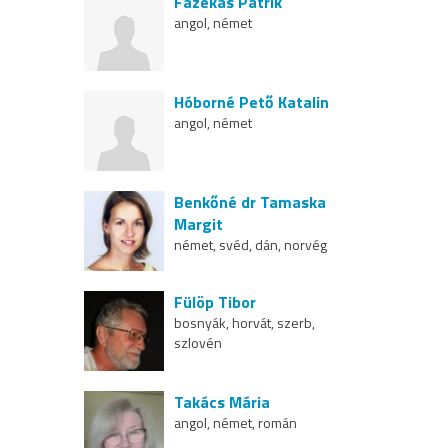
Fazekas Patrik
angol, német
Hóborné Pető Katalin
angol, német
Benkőné dr Tamaska
Margit
német, svéd, dán, norvég
Fülöp Tibor
bosnyák, horvát, szerb,
szlovén
Takács Mária
angol, német, román