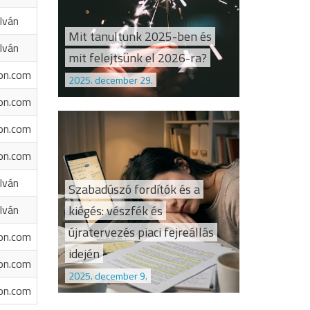
Iván
Mit tanultunk 2025-ben és
Iván
mit felejtsünk el 2026-ra?
on.com
2025. december 29.
on.com
on.com
on.com
Iván
Szabadúszó fordítók és a
kiégés: vészfék és
Iván
újratervezés piaci fejreállás
on.com
idején
on.com
2025. december 9.
on.com