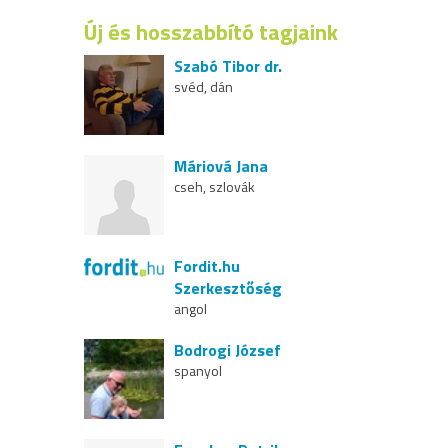
Új és hosszabbító tagjaink
Szabó Tibor dr.
svéd, dán
Máriová Jana
cseh, szlovák
Fordit.hu
Szerkesztőség
angol
Bodrogi József
spanyol