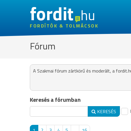
fordit
hu
FORDÍTÓK & TOLMÁCSOK
Fórum
A Szakmai fórum zártkörű és moderált, a fordit.h
Keresés a fórumban
KERESÉS
1
2
3
4
5
...
16