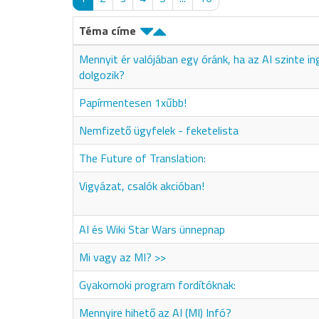
Téma címe
Mennyit ér valójában egy óránk, ha az AI szinte i
dolgozik?
Papírmentesen 1xűbb!
Nemfizető ügyfelek - feketelista
The Future of Translation:
Vigyázat, csalók akcióban!
AI és Wiki Star Wars ünnepnap
Mi vagy az MI? >>
Gyakornoki program fordítóknak:
Mennyire hihető az AI (MI) Infó?