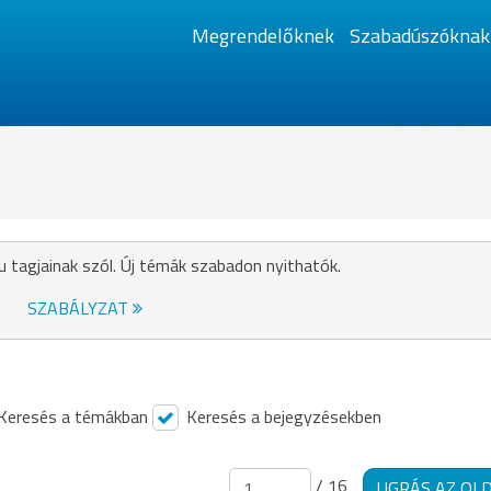
Megrendelőknek
Szabadúszóknak
u tagjainak szól. Új témák szabadon nyithatók.
SZABÁLYZAT
Keresés a témákban
Keresés a bejegyzésekben
/ 16
UGRÁS AZ OL