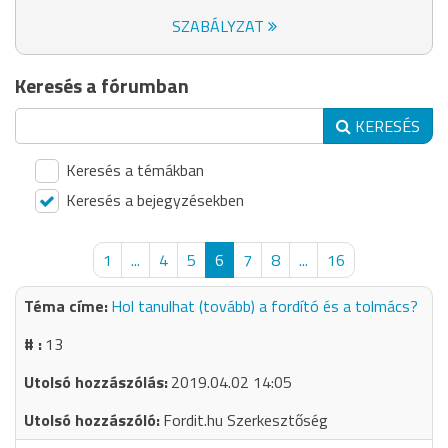
SZABÁLYZAT
Keresés a fórumban
KERESÉS
Keresés a témákban
Keresés a bejegyzésekben
1
...
4
5
6
7
8
...
16
Hol tanulhat (tovább) a fordító és a tolmács?
13
2019.04.02 14:05
Fordit.hu Szerkesztőség