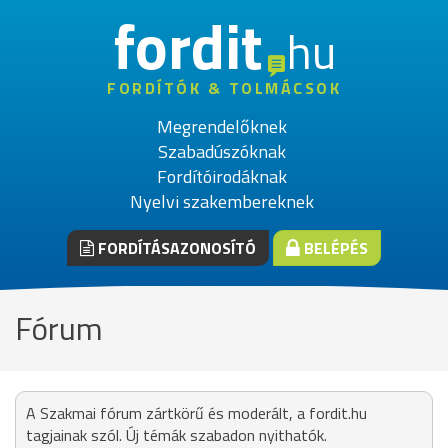
fordit
hu
FORDÍTÓK & TOLMÁCSOK
Megrendelőknek
Szabadúszóknak
Fordítóirodáknak
Nyelvi szakembereknek
FORDÍTÁSAZONOSÍTÓ
BELÉPÉS
Fórum
A Szakmai fórum zártkörű és moderált, a fordit.hu
tagjainak szól. Új témák szabadon nyithatók.