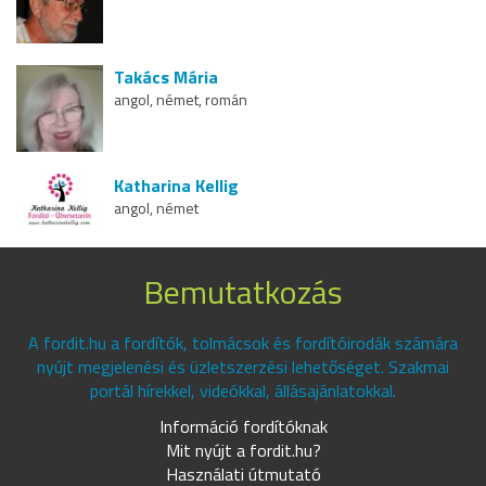
Takács Mária
angol, német, román
Katharina Kellig
angol, német
Bemutatkozás
A fordit.hu a fordítók, tolmácsok és fordítóirodák számára
nyújt megjelenési és üzletszerzési lehetőséget. Szakmai
portál hírekkel, videókkal, állásajánlatokkal.
Információ fordítóknak
Mit nyújt a fordit.hu?
Használati útmutató