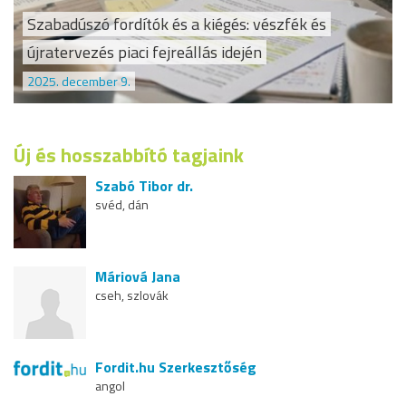
Szabadúszó fordítók és a kiégés: vészfék és
újratervezés piaci fejreállás idején
2025. december 9.
Új és hosszabbító tagjaink
Szabó Tibor dr.
svéd, dán
Máriová Jana
cseh, szlovák
Fordit.hu Szerkesztőség
angol