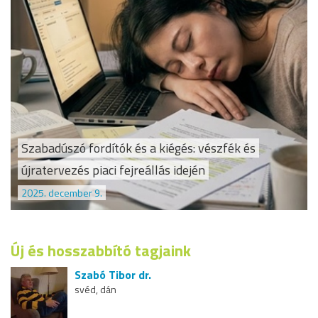
Szabadúszó fordítók és a kiégés: vészfék és
újratervezés piaci fejreállás idején
2025. december 9.
Új és hosszabbító tagjaink
Szabó Tibor dr.
svéd, dán