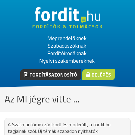
fordit
hu
FORDÍTÓK & TOLMÁCSOK
Megrendelőknek
Szabadúszóknak
Fordítóirodáknak
Nyelvi szakembereknek
FORDÍTÁSAZONOSÍTÓ
BELÉPÉS
Az MI jégre vitte ...
A Szakmai fórum zártkörű és moderált, a fordit.hu
tagjainak szól. Új témák szabadon nyithatók.