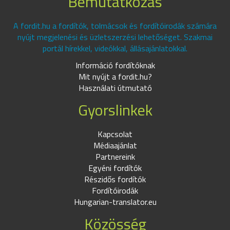
Bemutatkozás
A fordit.hu a fordítók, tolmácsok és fordítóirodák számára
nyújt megjelenési és üzletszerzési lehetőséget. Szakmai
portál hírekkel, videókkal, állásajánlatokkal.
Információ fordítóknak
Mit nyújt a fordit.hu?
Használati útmutató
Gyorslinkek
Kapcsolat
Médiaajánlat
Partnereink
Egyéni fordítók
Részidős fordítók
Fordítóirodák
Hungarian-translator.eu
Közösség