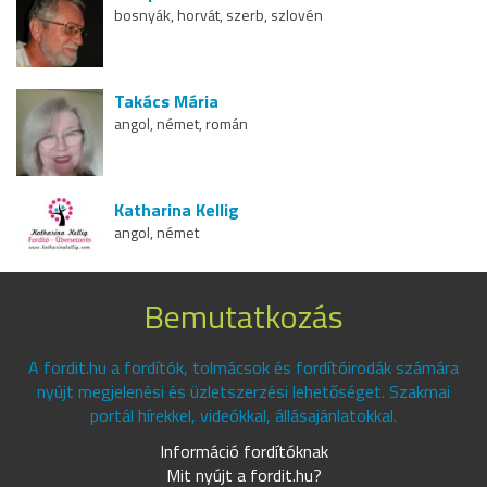
bosnyák, horvát, szerb, szlovén
Takács Mária
angol, német, román
Katharina Kellig
angol, német
Bemutatkozás
A fordit.hu a fordítók, tolmácsok és fordítóirodák számára
nyújt megjelenési és üzletszerzési lehetőséget. Szakmai
portál hírekkel, videókkal, állásajánlatokkal.
Információ fordítóknak
Mit nyújt a fordit.hu?