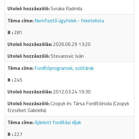
Svraka Radmila
Nemfizető ügyfelek - feketelista
281
2026.06.29 13:20
Stevanovic Iván
Fordítóprogramok, szótárak
245
2012.03.24 19:30
Czopyk és Társa Fordítóiroda (Czopyk
Erzsébet Gabriella)
Ajánlott fordítási díjak
227