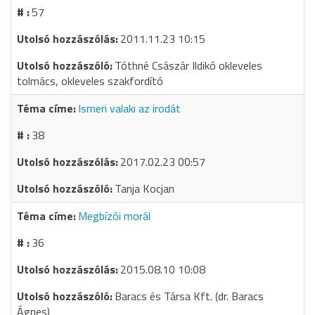
57
2011.11.23 10:15
Tóthné Császár Ildikó okleveles
tolmács, okleveles szakfordító
Ismeri valaki az irodát
38
2017.02.23 00:57
Tanja Kocjan
Megbízói morál
36
2015.08.10 10:08
Baracs és Társa Kft. (dr. Baracs
Ágnes)