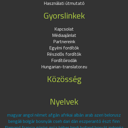
Használati útmutató
Gyorslinkek
Kapcsolat
Médiaajánlat
Partnereink
Egyéni fordítók
Részidős fordítók
Fordítóirodák
Hungarian-translator.eu
Közösség
Nyelvek
magyar angol német afgán afrikai albán arab azeri belorusz
bengáli bolgár bosnyák cseh dari dán eszperantó észt finn
flamand francia görög grúz héber hindi holland horvát indonéz