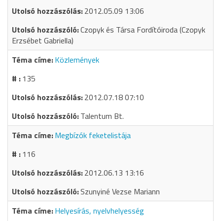
2012.05.09 13:06
Czopyk és Társa Fordítóiroda (Czopyk
Erzsébet Gabriella)
Közlemények
135
2012.07.18 07:10
Talentum Bt.
Megbízók feketelistája
116
2012.06.13 13:16
Szunyiné Vezse Mariann
Helyesírás, nyelvhelyesség