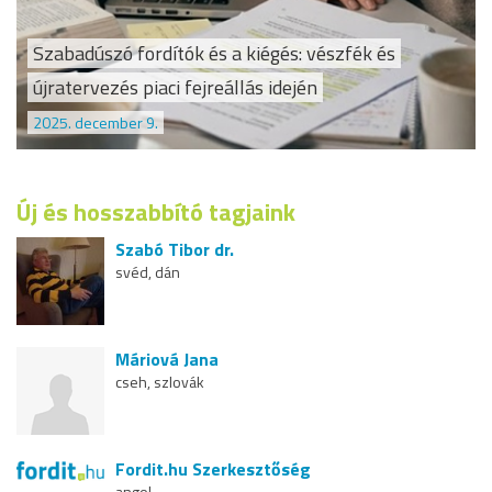
Szabadúszó fordítók és a kiégés: vészfék és
újratervezés piaci fejreállás idején
2025. december 9.
Új és hosszabbító tagjaink
Szabó Tibor dr.
svéd, dán
Máriová Jana
cseh, szlovák
Fordit.hu Szerkesztőség
angol