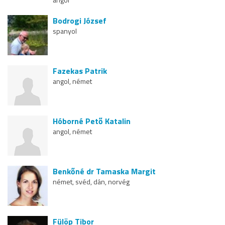
Bodrogi József
spanyol
Fazekas Patrik
angol, német
Hóborné Pető Katalin
angol, német
Benkőné dr Tamaska Margit
német, svéd, dán, norvég
Fülöp Tibor