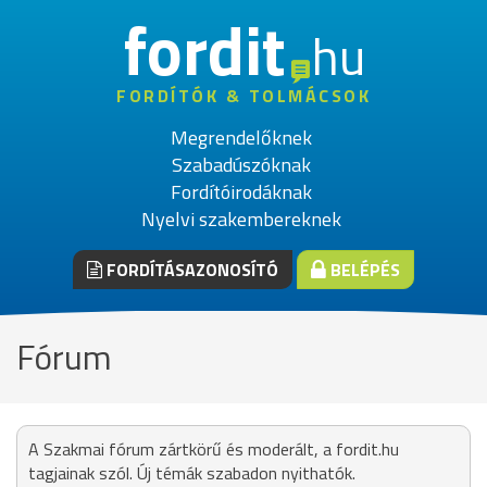
fordit
hu
FORDÍTÓK & TOLMÁCSOK
Megrendelőknek
Szabadúszóknak
Fordítóirodáknak
Nyelvi szakembereknek
FORDÍTÁSAZONOSÍTÓ
BELÉPÉS
Fórum
A Szakmai fórum zártkörű és moderált, a fordit.hu
tagjainak szól. Új témák szabadon nyithatók.