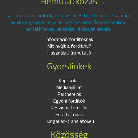
Bemutatkozás
A fordit.hu a fordítók, tolmácsok és fordítóirodák számára
nyújt megjelenési és üzletszerzési lehetőséget. Szakmai
portál hírekkel, videókkal, állásajánlatokkal.
Információ fordítóknak
Mit nyújt a fordit.hu?
Használati útmutató
Gyorslinkek
Kapcsolat
Médiaajánlat
Partnereink
Egyéni fordítók
Részidős fordítók
Fordítóirodák
Hungarian-translator.eu
Közösség