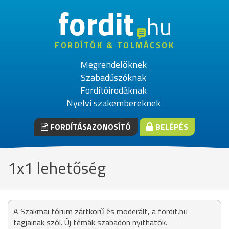
fordit
hu
FORDÍTÓK & TOLMÁCSOK
Megrendelőknek
Szabadúszóknak
Fordítóirodáknak
Nyelvi szakembereknek
FORDÍTÁSAZONOSÍTÓ
BELÉPÉS
1x1 lehetőség
A Szakmai fórum zártkörű és moderált, a fordit.hu
tagjainak szól. Új témák szabadon nyithatók.