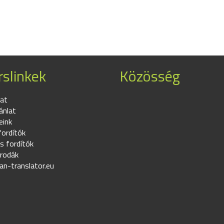
slinkek
Közösség
at
ánlat
eink
fordítók
s fordítók
irodák
an-translator.eu