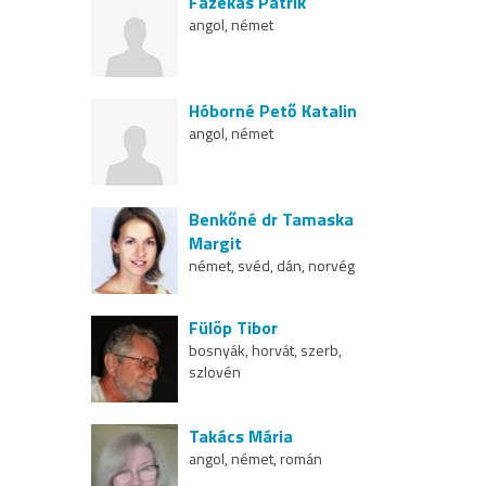
Fazekas Patrik
angol, német
Hóborné Pető Katalin
angol, német
Benkőné dr Tamaska
Margit
német, svéd, dán, norvég
Fülöp Tibor
bosnyák, horvát, szerb,
szlovén
Takács Mária
angol, német, román