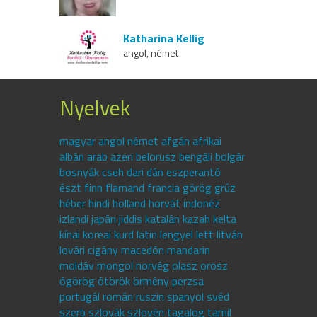
Katharina Kellig
angol, német
Nyelvek
magyar angol német afgán afrikai
albán arab azeri belorusz bengáli bolgár
bosnyák cseh dari dán eszperantó
észt finn flamand francia görög grúz
héber hindi holland horvát indonéz
izlandi japán jiddis katalán kazah kelta
kínai koreai kurd latin lengyel lett litván
lovári cigány macedón mandarin
moldáv mongol norvég olasz orosz
ógörög ótörök örmény perzsa
portugál román ruszin spanyol svéd
szerb szlovák szlovén tagalog tamil