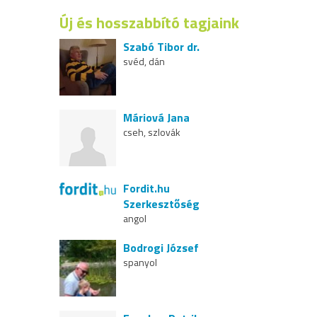
Új és hosszabbító tagjaink
Szabó Tibor dr.
svéd, dán
Máriová Jana
cseh, szlovák
Fordit.hu
Szerkesztőség
angol
Bodrogi József
spanyol