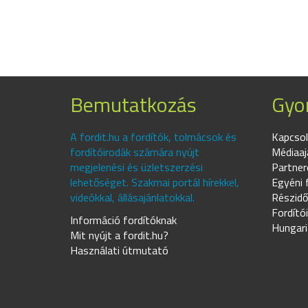
Bemutatkozás
Gyor
A fordit.hu a fordítók, tolmácsok és
Kapcsol
fordítóirodák számára nyújt
Médiaaj
megjelenési és üzletszerzési
Partner
lehetőséget. Szakmai portál hírekkel,
Egyéni 
videókkal, állásajánlatokkal.
Részidő
Fordító
Információ fordítóknak
Hungari
Mit nyújt a fordit.hu?
Használati útmutató