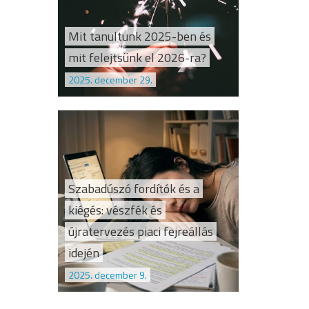
Mit tanultunk 2025-ben és
mit felejtsünk el 2026-ra?
2025. december 29.
Szabadúszó fordítók és a
kiégés: vészfék és
újratervezés piaci fejreállás
idején
2025. december 9.