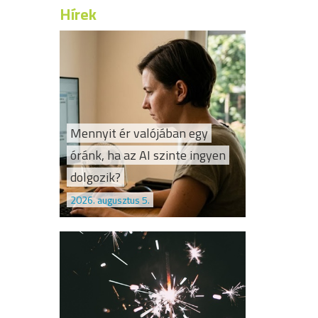
Hírek
Mennyit ér valójában egy
óránk, ha az AI szinte ingyen
dolgozik?
2026. augusztus 5.