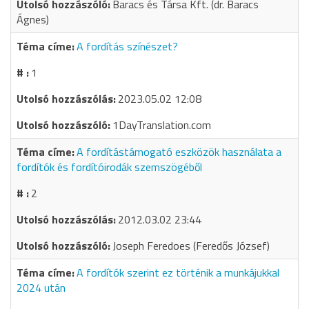
Baracs és Társa Kft. (dr. Baracs
Ágnes)
A fordítás színészet?
1
2023.05.02 12:08
1DayTranslation.com
A fordítástámogató eszközök használata a
fordítók és fordítóirodák szemszögéből
2
2012.03.02 23:44
Joseph Feredoes (Feredős József)
A fordítók szerint ez történik a munkájukkal
2024 után