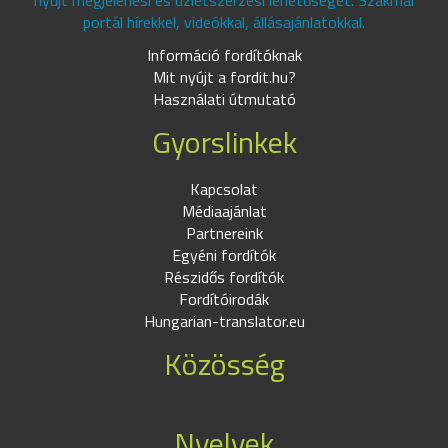
nyújt megjelenési és üzletszerzési lehetőséget. Szakmai
portál hírekkel, videókkal, állásajánlatokkal.
Információ fordítóknak
Mit nyújt a fordit.hu?
Használati útmutató
Gyorslinkek
Kapcsolat
Médiaajánlat
Partnereink
Egyéni fordítók
Részidős fordítók
Fordítóirodák
Hungarian-translator.eu
Közösség
Nyelvek