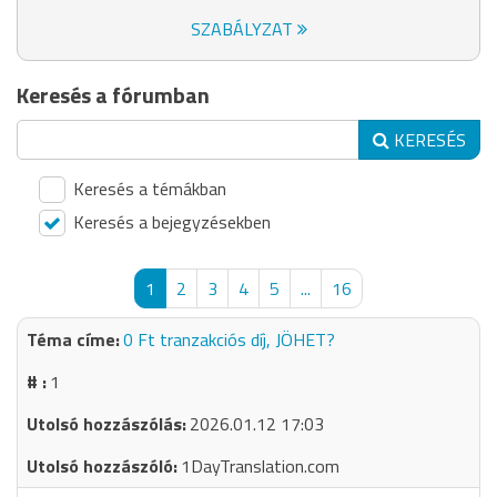
SZABÁLYZAT
Keresés a fórumban
KERESÉS
Keresés a témákban
Keresés a bejegyzésekben
1
2
3
4
5
...
16
0 Ft tranzakciós díj, JÖHET?
1
2026.01.12 17:03
1DayTranslation.com