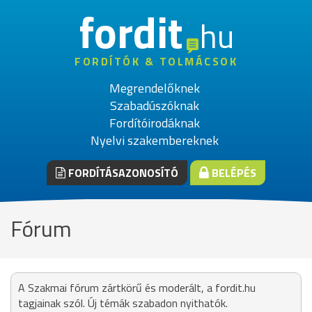
fordit
hu
FORDÍTÓK & TOLMÁCSOK
Megrendelőknek
Szabadúszóknak
Fordítóirodáknak
Nyelvi szakembereknek
FORDÍTÁSAZONOSÍTÓ
BELÉPÉS
Fórum
A Szakmai fórum zártkörű és moderált, a fordit.hu
tagjainak szól. Új témák szabadon nyithatók.