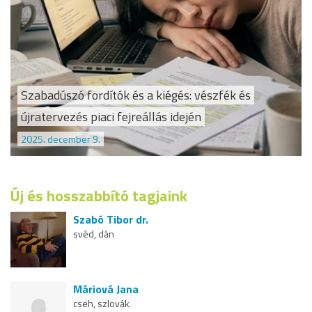
Szabadúszó fordítók és a kiégés: vészfék és
újratervezés piaci fejreállás idején
2025. december 9.
Új és hosszabbító tagjaink
Szabó Tibor dr.
svéd, dán
Máriová Jana
cseh, szlovák