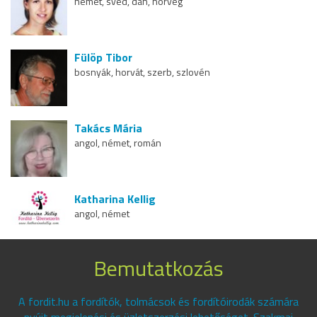
német, svéd, dán, norvég
Fülöp Tibor
bosnyák, horvát, szerb, szlovén
Takács Mária
angol, német, román
Katharina Kellig
angol, német
Bemutatkozás
A fordit.hu a fordítók, tolmácsok és fordítóirodák számára