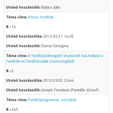
Babics Júlia
Könyv fordítás
14
2012.02.21 14:26
Dornyi Georgina
A fordítástámogató eszközök használata a
fordítók és fordítóirodák szemszögéből
2
2012.03.02 23:44
Joseph Feredoes (Feredős József)
Fordítóprogramok, szótárak
245