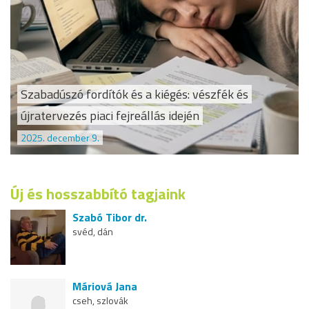
Szabadúszó fordítók és a kiégés: vészfék és
újratervezés piaci fejreállás idején
2025. december 9.
Új és hosszabbító tagjaink
Szabó Tibor dr.
svéd, dán
Máriová Jana
cseh, szlovák