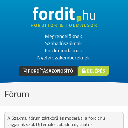
fordit
hu
FORDÍTÓK & TOLMÁCSOK
Megrendelőknek
Szabadúszóknak
Fordítóirodáknak
Nyelvi szakembereknek
FORDÍTÁSAZONOSÍTÓ
BELÉPÉS
Fórum
A Szakmai fórum zártkörű és moderált, a fordit.hu
tagjainak szól. Új témák szabadon nyithatók.