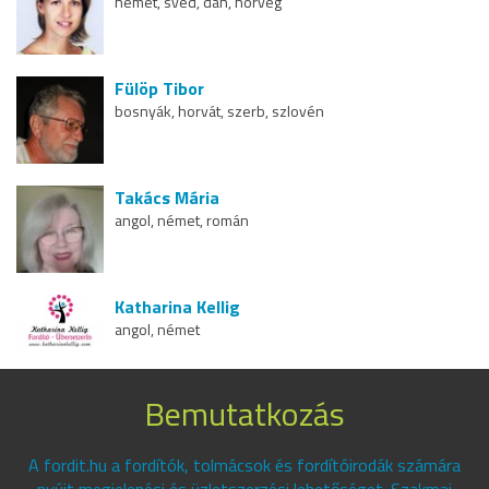
német, svéd, dán, norvég
Fülöp Tibor
bosnyák, horvát, szerb, szlovén
Takács Mária
angol, német, román
Katharina Kellig
angol, német
Bemutatkozás
A fordit.hu a fordítók, tolmácsok és fordítóirodák számára