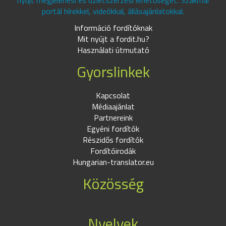
nyújt megjelenési és üzletszerzési lehetőséget. Szakmai
portál hírekkel, videókkal, állásajánlatokkal.
Információ fordítóknak
Mit nyújt a fordit.hu?
Használati útmutató
Gyorslinkek
Kapcsolat
Médiaajánlat
Partnereink
Egyéni fordítók
Részidős fordítók
Fordítóirodák
Hungarian-translator.eu
Közösség
Nyelvek