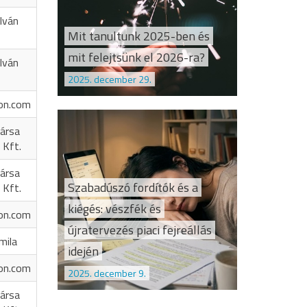
Iván
Mit tanultunk 2025-ben és
mit felejtsünk el 2026-ra?
Iván
2025. december 29.
on.com
ársa
 Kft.
ársa
Szabadúszó fordítók és a
 Kft.
kiégés: vészfék és
on.com
újratervezés piaci fejreállás
mila
idején
on.com
2025. december 9.
ársa