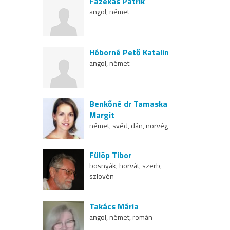
Fazekas Patrik
angol, német
Hóborné Pető Katalin
angol, német
Benkőné dr Tamaska
Margit
német, svéd, dán, norvég
Fülöp Tibor
bosnyák, horvát, szerb,
szlovén
Takács Mária
angol, német, román