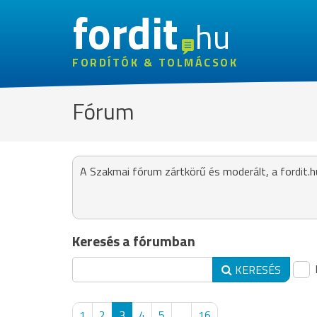
fordit
hu
FORDÍTÓK & TOLMÁCSOK
Fórum
A Szakmai fórum zártkörű és moderált, a fordit.h
Keresés a fórumban
KERESÉS
1
2
3
4
5
...
16