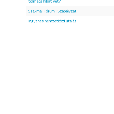
tolmács hibát vét?
Szakmai Fórum | Szabályzat
Ingyenes nemzetközi utalás