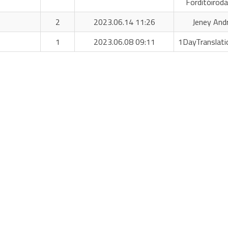
Fordítóiroda
2
2023.06.14 11:26
Jeney And
1
2023.06.08 09:11
1DayTranslati