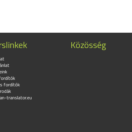
slinkek
Közösség
at
ánlat
eink
fordítók
s fordítók
irodák
an-translator.eu