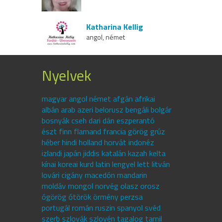
Katharina Kellig
angol, német
Nyelvek
magyar angol német afgán afrikai
albán arab azeri belorusz bengáli bolgár
bosnyák cseh dari dán eszperantó
észt finn flamand francia görög grúz
héber hindi holland horvát indonéz
izlandi japán jiddis katalán kazah kelta
kínai koreai kurd latin lengyel lett litván
lovári cigány macedón mandarin
moldáv mongol norvég olasz orosz
ógörög ótörök örmény perzsa
portugál román ruszin spanyol svéd
szerb szlovák szlovén tagalog tamil