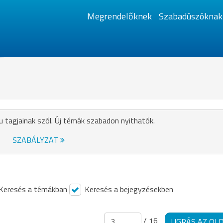
Megrendelőknek
Szabadúszóknak
u tagjainak szól. Új témák szabadon nyithatók.
SZABÁLYZAT
Keresés a témákban
Keresés a bejegyzésekben
/ 16
UGRÁS AZ OL