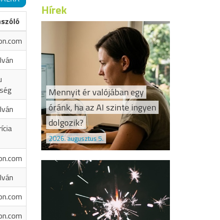
Hírek
ászóló
on.com
Iván
u
őség
Mennyit ér valójában egy
óránk, ha az AI szinte ingyen
Iván
dolgozik?
ícia
2026. augusztus 5.
on.com
Iván
on.com
on.com