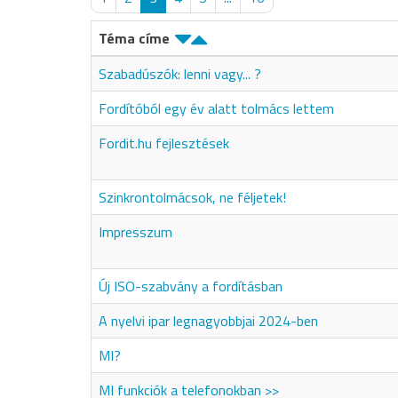
Téma címe
Szabadúszók: lenni vagy... ?
Fordítóból egy év alatt tolmács lettem
Fordit.hu fejlesztések
Szinkrontolmácsok, ne féljetek!
Impresszum
Új ISO-szabvány a fordításban
A nyelvi ipar legnagyobbjai 2024-ben
MI?
MI funkciók a telefonokban >>