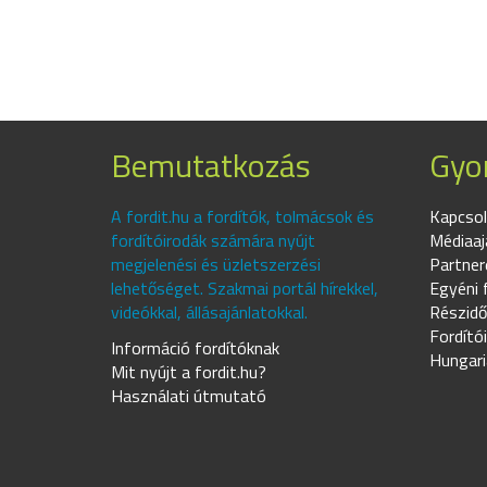
Bemutatkozás
Gyor
A fordit.hu a fordítók, tolmácsok és
Kapcsol
fordítóirodák számára nyújt
Médiaaj
megjelenési és üzletszerzési
Partner
lehetőséget. Szakmai portál hírekkel,
Egyéni 
videókkal, állásajánlatokkal.
Részidő
Fordító
Információ fordítóknak
Hungari
Mit nyújt a fordit.hu?
Használati útmutató