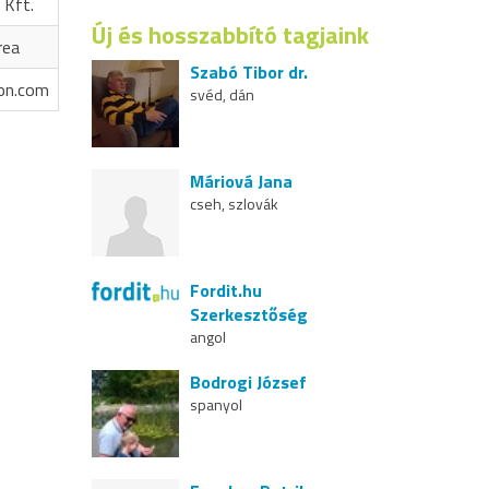
 Kft.
Új és hosszabbító tagjaink
rea
Szabó Tibor dr.
on.com
svéd, dán
Máriová Jana
cseh, szlovák
Fordit.hu
Szerkesztőség
angol
Bodrogi József
spanyol