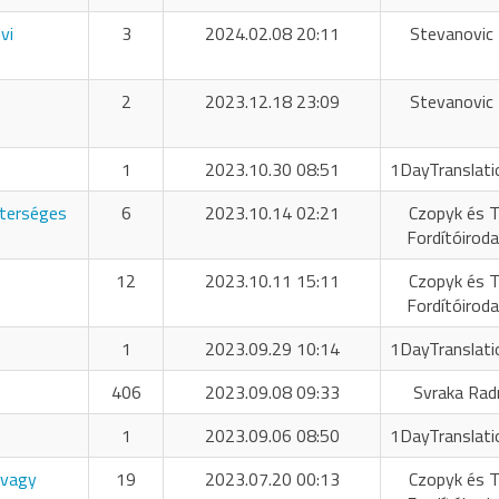
vi
3
2024.02.08 20:11
Stevanovic 
2
2023.12.18 23:09
Stevanovic 
1
2023.10.30 08:51
1DayTranslati
sterséges
6
2023.10.14 02:21
Czopyk és T
Fordítóiroda
12
2023.10.11 15:11
Czopyk és T
Fordítóiroda
1
2023.09.29 10:14
1DayTranslati
406
2023.09.08 09:33
Svraka Rad
1
2023.09.06 08:50
1DayTranslati
 vagy
19
2023.07.20 00:13
Czopyk és T