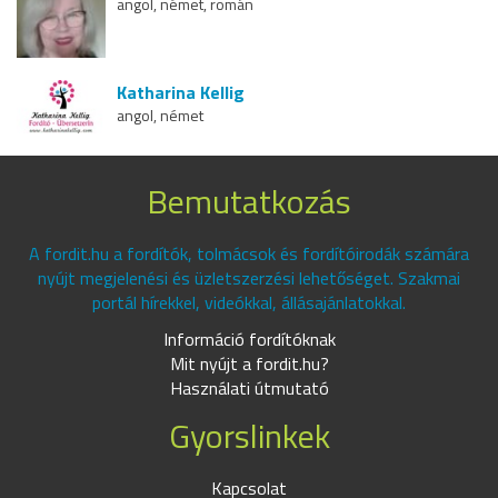
angol, német, román
Katharina Kellig
angol, német
Bemutatkozás
A fordit.hu a fordítók, tolmácsok és fordítóirodák számára
nyújt megjelenési és üzletszerzési lehetőséget. Szakmai
portál hírekkel, videókkal, állásajánlatokkal.
Információ fordítóknak
Mit nyújt a fordit.hu?
Használati útmutató
Gyorslinkek
Kapcsolat