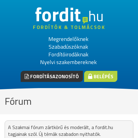
fordit
hu
FORDÍTÓK & TOLMÁCSOK
Megrendelőknek
Szabadúszóknak
Fordítóirodáknak
Nyelvi szakembereknek
FORDÍTÁSAZONOSÍTÓ
BELÉPÉS
Fórum
A Szakmai fórum zártkörű és moderált, a fordit.hu
tagjainak szól. Új témák szabadon nyithatók.