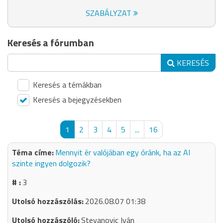
SZABÁLYZAT
Keresés a fórumban
KERESÉS
Keresés a témákban
Keresés a bejegyzésekben
1
2
3
4
5
...
16
Mennyit ér valójában egy óránk, ha az AI
szinte ingyen dolgozik?
3
2026.08.07 01:38
Stevanovic Iván