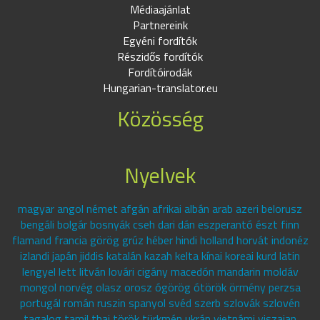
Médiaajánlat
Partnereink
Egyéni fordítók
Részidős fordítók
Fordítóirodák
Hungarian-translator.eu
Közösség
Nyelvek
magyar angol német afgán afrikai albán arab azeri belorusz
bengáli bolgár bosnyák cseh dari dán eszperantó észt finn
flamand francia görög grúz héber hindi holland horvát indonéz
izlandi japán jiddis katalán kazah kelta kínai koreai kurd latin
lengyel lett litván lovári cigány macedón mandarin moldáv
mongol norvég olasz orosz ógörög ótörök örmény perzsa
portugál román ruszin spanyol svéd szerb szlovák szlovén
tagalog tamil thai török türkmén ukrán vietnámi viszajan