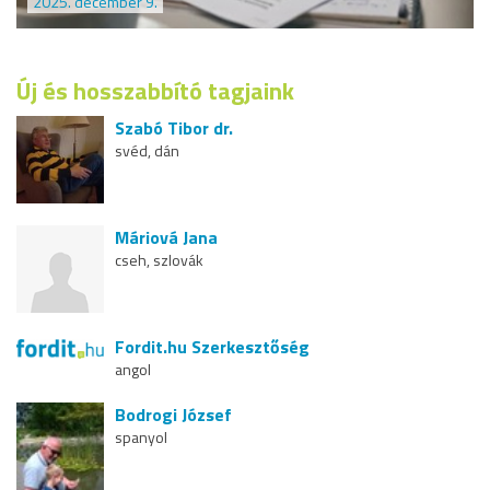
2025. december 9.
Új és hosszabbító tagjaink
Szabó Tibor dr.
svéd, dán
Máriová Jana
cseh, szlovák
Fordit.hu Szerkesztőség
angol
Bodrogi József
spanyol