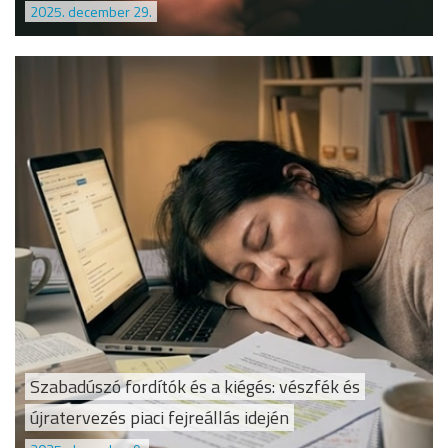
2025. december 29.
Szabadúszó fordítók és a kiégés: vészfék és
újratervezés piaci fejreállás idején