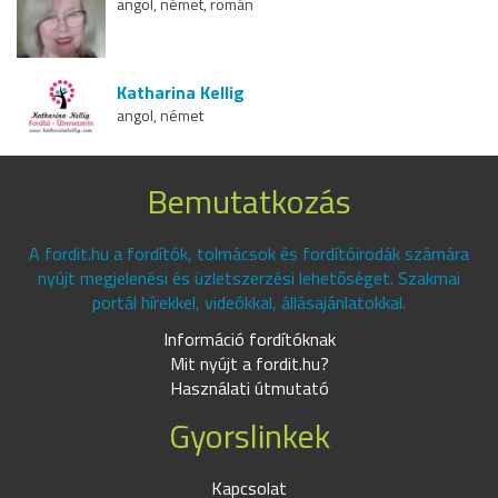
angol, német, román
Katharina Kellig
angol, német
Bemutatkozás
A fordit.hu a fordítók, tolmácsok és fordítóirodák számára
nyújt megjelenési és üzletszerzési lehetőséget. Szakmai
portál hírekkel, videókkal, állásajánlatokkal.
Információ fordítóknak
Mit nyújt a fordit.hu?
Használati útmutató
Gyorslinkek
Kapcsolat