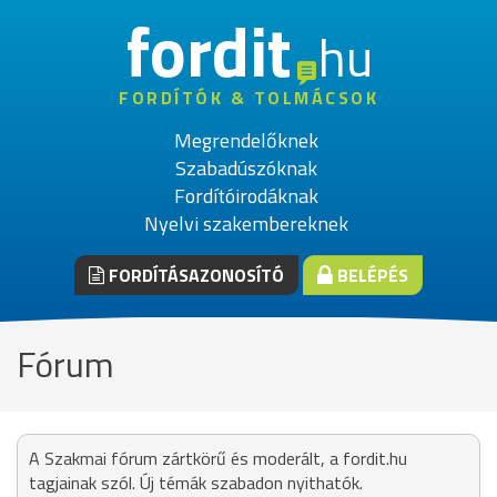
fordit
hu
FORDÍTÓK & TOLMÁCSOK
Megrendelőknek
Szabadúszóknak
Fordítóirodáknak
Nyelvi szakembereknek
FORDÍTÁSAZONOSÍTÓ
BELÉPÉS
Fórum
A Szakmai fórum zártkörű és moderált, a fordit.hu
tagjainak szól. Új témák szabadon nyithatók.