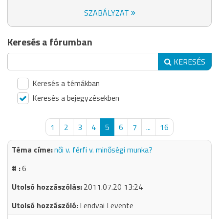
SZABÁLYZAT
Keresés a fórumban
KERESÉS
Keresés a témákban
Keresés a bejegyzésekben
1
2
3
4
5
6
7
...
16
női v. férfi v. minőségi munka?
6
2011.07.20 13:24
Lendvai Levente