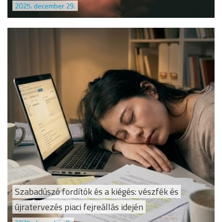
2025. december 29.
Szabadúszó fordítók és a kiégés: vészfék és
újratervezés piaci fejreállás idején