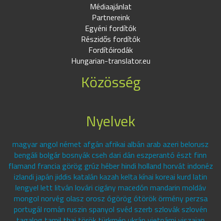
Médiaajánlat
Partnereink
Egyéni fordítók
Részidős fordítók
Fordítóirodák
Hungarian-translator.eu
Közösség
Nyelvek
magyar angol német afgán afrikai albán arab azeri belorusz
bengáli bolgár bosnyák cseh dari dán eszperantó észt finn
flamand francia görög grúz héber hindi holland horvát indonéz
izlandi japán jiddis katalán kazah kelta kínai koreai kurd latin
lengyel lett litván lovári cigány macedón mandarin moldáv
mongol norvég olasz orosz ógörög ótörök örmény perzsa
portugál román ruszin spanyol svéd szerb szlovák szlovén
tagalog tamil thai török türkmén ukrán vietnámi viszajan