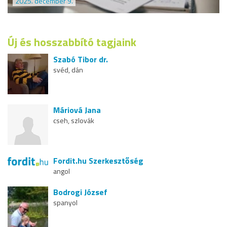
2025. december 9.
Új és hosszabbító tagjaink
Szabó Tibor dr.
svéd, dán
Máriová Jana
cseh, szlovák
Fordit.hu Szerkesztőség
angol
Bodrogi József
spanyol