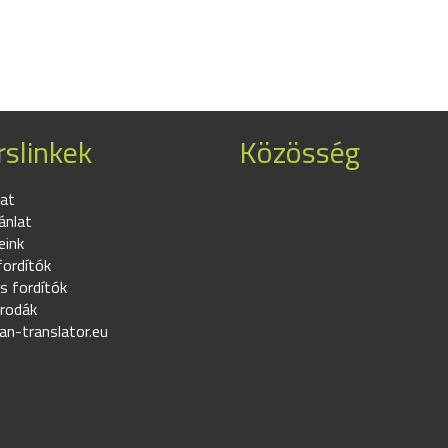
slinkek
Közösség
at
ánlat
eink
fordítók
s fordítók
irodák
an-translator.eu