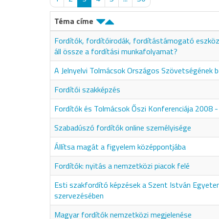
Téma címe
Fordítók, fordítóirodák, fordítástámogató eszkö
áll össze a fordítási munkafolyamat?
A Jelnyelvi Tolmácsok Országos Szövetségének 
Fordítói szakképzés
Fordítók és Tolmácsok Őszi Konferenciája 2008 
Szabadúszó fordítók online személyisége
Állítsa magát a figyelem középpontjába
Fordítók: nyitás a nemzetközi piacok felé
Esti szakfordító képzések a Szent István Egyet
szervezésében
Magyar fordítók nemzetközi megjelenése