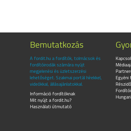
Bemutatkozás
Gyor
A fordit.hu a fordítók, tolmácsok és
Kapcsol
fordítóirodák számára nyújt
Médiaaj
megjelenési és üzletszerzési
Partner
lehetőséget. Szakmai portál hírekkel,
Egyéni 
videókkal, állásajánlatokkal.
Részidő
Fordító
Információ fordítóknak
Hungari
Mit nyújt a fordit.hu?
Használati útmutató