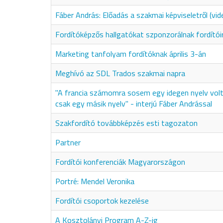
Fáber András: Előadás a szakmai képviseletről (vid
Fordítóképzős hallgatókat szponzorálnak fordítói
Marketing tanfolyam fordítóknak április 3-án
Meghívó az SDL Trados szakmai napra
"A francia számomra sosem egy idegen nyelv vol
csak egy másik nyelv" - interjú Fáber Andrással
Szakfordító továbbképzés esti tagozaton
Partner
Fordítói konferenciák Magyarországon
Portré: Mendel Veronika
Fordítói csoportok kezelése
A Kosztolányi Program A-Z-ig