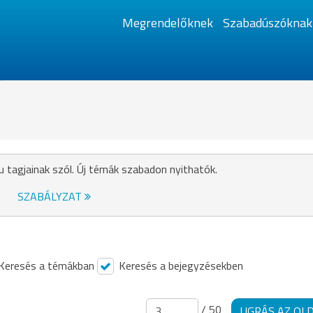
Megrendelőknek
Szabadúszóknak
u tagjainak szól. Új témák szabadon nyithatók.
SZABÁLYZAT
Keresés a témákban
Keresés a bejegyzésekben
/ 50
UGRÁS AZ OL