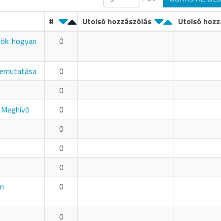
#
Utolsó hozzászólás
Utolsó hozz
zök: hogyan
0
bemutatása
0
0
- Meghívó
0
0
0
0
em
0
0