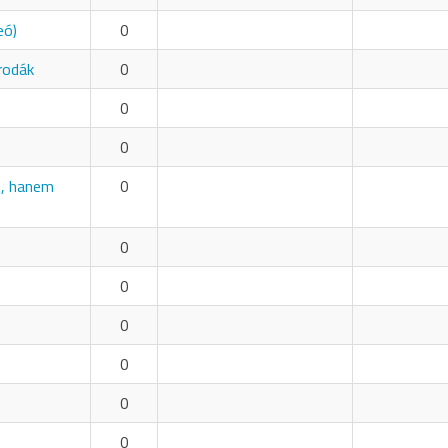
eó)
0
rodák
0
0
0
t, hanem
0
0
0
0
0
0
0