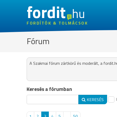
fordit
hu
FORDÍTÓK & TOLMÁCSOK
Fórum
A Szakmai fórum zártkörű és moderált, a fordit.h
Keresés a fórumban
KERESÉS
1
2
3
4
5
...
50