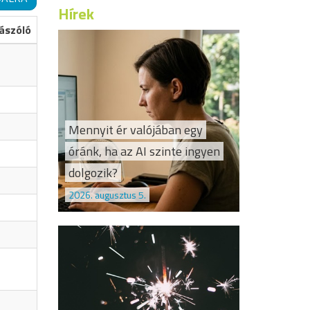
Hírek
ászóló
Mennyit ér valójában egy
óránk, ha az AI szinte ingyen
dolgozik?
2026. augusztus 5.