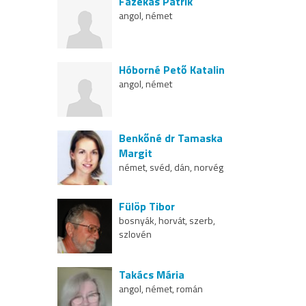
Fazekas Patrik
angol, német
Hóborné Pető Katalin
angol, német
Benkőné dr Tamaska
Margit
német, svéd, dán, norvég
Fülöp Tibor
bosnyák, horvát, szerb,
szlovén
Takács Mária
angol, német, román