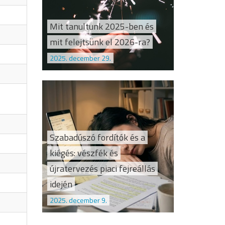
Mit tanultunk 2025-ben és
mit felejtsünk el 2026-ra?
2025. december 29.
Szabadúszó fordítók és a
kiégés: vészfék és
újratervezés piaci fejreállás
idején
2025. december 9.