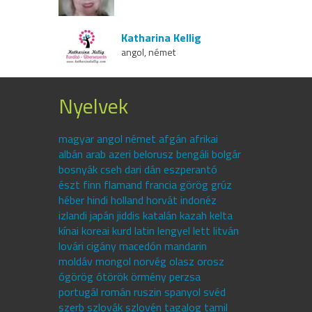
Katharina Kellig
angol, német
Nyelvek
magyar angol német afgán afrikai
albán arab azeri belorusz bengáli bolgár
bosnyák cseh dari dán eszperantó
észt finn flamand francia görög grúz
héber hindi holland horvát indonéz
izlandi japán jiddis katalán kazah kelta
kínai koreai kurd latin lengyel lett litván
lovári cigány macedón mandarin
moldáv mongol norvég olasz orosz
ógörög ótörök örmény perzsa
portugál román ruszin spanyol svéd
szerb szlovák szlovén tagalog tamil