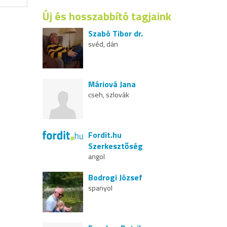
Új és hosszabbító tagjaink
Szabó Tibor dr.
svéd, dán
Máriová Jana
cseh, szlovák
Fordit.hu
Szerkesztőség
angol
Bodrogi József
spanyol