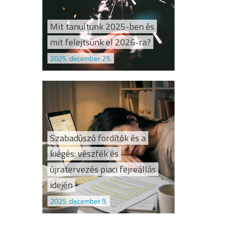
Mit tanultunk 2025-ben és
mit felejtsünk el 2026-ra?
2025. december 29.
Szabadúszó fordítók és a
kiégés: vészfék és
újratervezés piaci fejreállás
idején
2025. december 9.