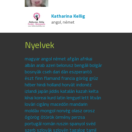
Katharina Kellig
angol, német
Nyelvek
magyar angol német afgán afrikai
albán arab azeri belorusz bengáli bolgár
bosnyák cseh dari dán eszperantó
észt finn flamand francia görög grúz
héber hindi holland horvát indonéz
izlandi japán jiddis katalán kazah kelta
kínai koreai kurd latin lengyel lett litván
lovári cigány macedón mandarin
moldáv mongol norvég olasz orosz
ógörög ótörök örmény perzsa
portugál román ruszin spanyol svéd
szerb szlovák szlovén tagalog tamil