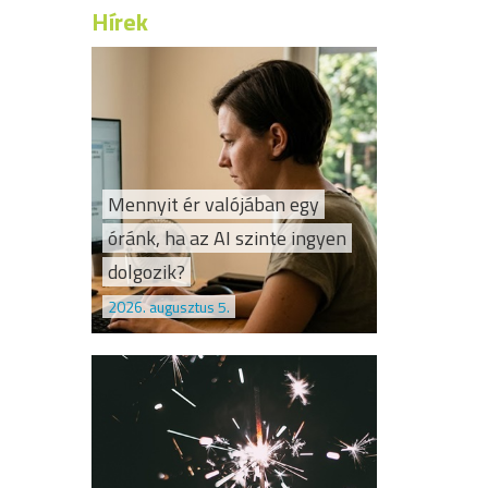
Hírek
Mennyit ér valójában egy
óránk, ha az AI szinte ingyen
dolgozik?
2026. augusztus 5.