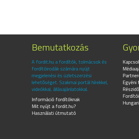
Bemutatkozás
Gyor
A fordit.hu a fordítók, tolmácsok és
Kapcsol
fordítóirodák számára nyújt
Médiaaj
megjelenési és üzletszerzési
Partner
lehetőséget. Szakmai portál hírekkel,
Egyéni 
videókkal, állásajánlatokkal.
Részidő
Fordító
Információ fordítóknak
Hungari
Mit nyújt a fordit.hu?
Használati útmutató