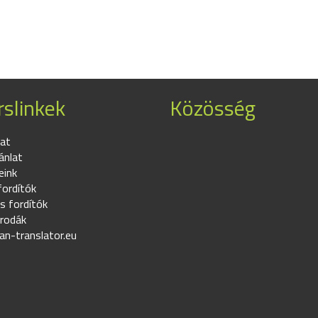
slinkek
Közösség
at
ánlat
eink
fordítók
s fordítók
irodák
an-translator.eu