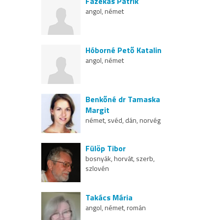
Fazekas Patrik
angol, német
Hóborné Pető Katalin
angol, német
Benkőné dr Tamaska
Margit
német, svéd, dán, norvég
Fülöp Tibor
bosnyák, horvát, szerb,
szlovén
Takács Mária
angol, német, román