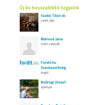
Új és hosszabbító tagjaink
Szabó Tibor dr.
svéd, dán
Máriová Jana
cseh, szlovák
Fordit.hu
Szerkesztőség
angol
Bodrogi József
spanyol