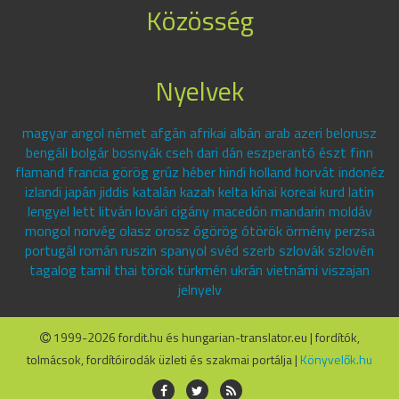
Közösség
Nyelvek
magyar angol német afgán afrikai albán arab azeri belorusz
bengáli bolgár bosnyák cseh dari dán eszperantó észt finn
flamand francia görög grúz héber hindi holland horvát indonéz
izlandi japán jiddis katalán kazah kelta kínai koreai kurd latin
lengyel lett litván lovári cigány macedón mandarin moldáv
mongol norvég olasz orosz ógörög ótörök örmény perzsa
portugál román ruszin spanyol svéd szerb szlovák szlovén
tagalog tamil thai török türkmén ukrán vietnámi viszajan
jelnyelv
1999-2026 fordit.hu és hungarian-translator.eu | fordítók,
tolmácsok, fordítóirodák üzleti és szakmai portálja |
Könyvelők.hu