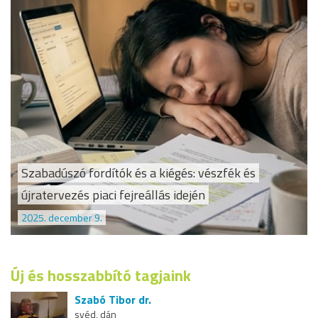
Szabadúszó fordítók és a kiégés: vészfék és
újratervezés piaci fejreállás idején
2025. december 9.
Új és hosszabbító tagjaink
Szabó Tibor dr.
svéd, dán