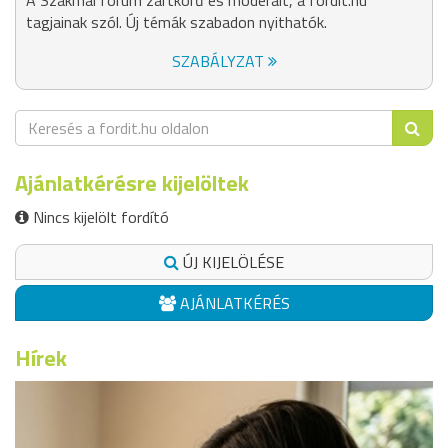
A Szakmai fórum zártkörű és moderált, a fordit.hu
tagjainak szól. Új témák szabadon nyithatók.
SZABÁLYZAT
Ajánlatkérésre kijelöltek
Nincs kijelölt fordító
ÚJ KIJELÖLÉSE
AJÁNLATKÉRÉS
Hírek