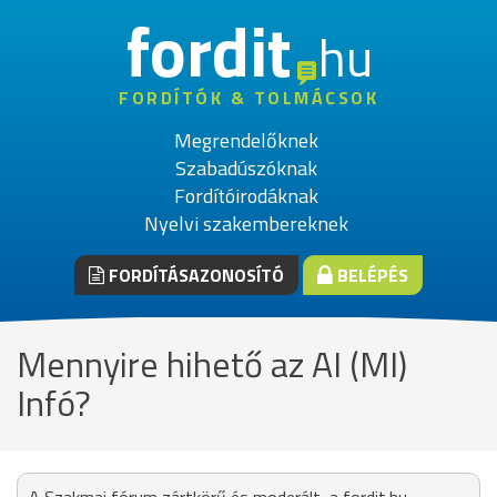
fordit
hu
FORDÍTÓK & TOLMÁCSOK
Megrendelőknek
Szabadúszóknak
Fordítóirodáknak
Nyelvi szakembereknek
FORDÍTÁSAZONOSÍTÓ
BELÉPÉS
Mennyire hihető az AI (MI)
Infó?