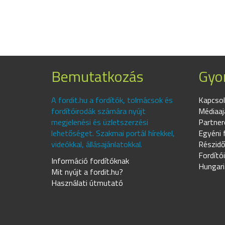
Bemutatkozás
Gyor
A fordit.hu a fordítók, tolmácsok és
Kapcsol
fordítóirodák számára nyújt
Médiaaj
megjelenési és üzletszerzési
Partner
lehetőséget. Szakmai portál hírekkel,
Egyéni 
videókkal, állásajánlatokkal.
Részidő
Fordító
Információ fordítóknak
Hungari
Mit nyújt a fordit.hu?
Használati útmutató