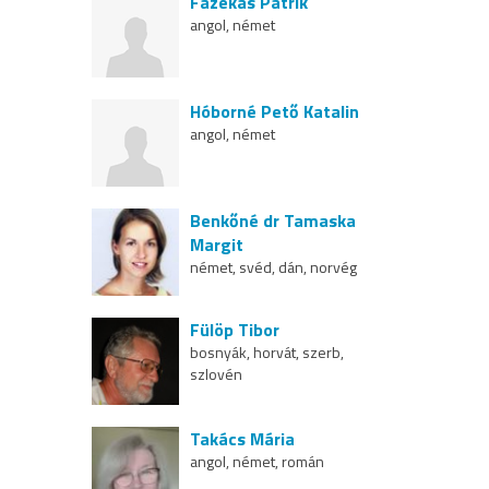
Fazekas Patrik
angol, német
Hóborné Pető Katalin
angol, német
Benkőné dr Tamaska
Margit
német, svéd, dán, norvég
Fülöp Tibor
bosnyák, horvát, szerb,
szlovén
Takács Mária
angol, német, román