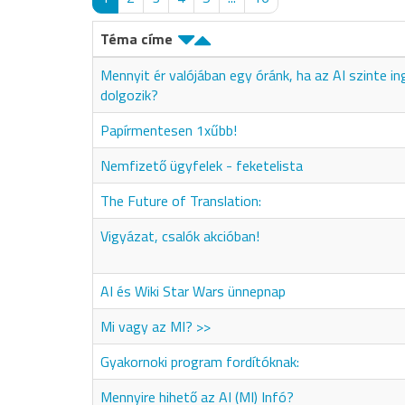
Téma címe
Mennyit ér valójában egy óránk, ha az AI szinte i
dolgozik?
Papírmentesen 1xűbb!
Nemfizető ügyfelek - feketelista
The Future of Translation:
Vigyázat, csalók akcióban!
AI és Wiki Star Wars ünnepnap
Mi vagy az MI? >>
Gyakornoki program fordítóknak:
Mennyire hihető az AI (MI) Infó?