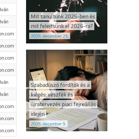
Iván
Mit tanultunk 2025-ben és
Iván
mit felejtsünk el 2026-ra?
on.com
2025. december 29.
on.com
on.com
on.com
Iván
Szabadúszó fordítók és a
kiégés: vészfék és
Iván
újratervezés piaci fejreállás
on.com
idején
on.com
2025. december 9.
on.com