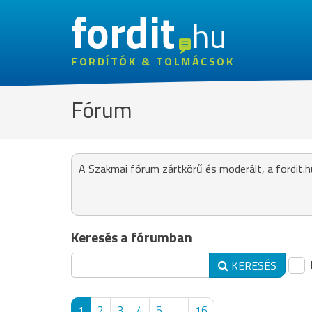
fordit
hu
FORDÍTÓK & TOLMÁCSOK
Fórum
A Szakmai fórum zártkörű és moderált, a fordit.h
Keresés a fórumban
KERESÉS
1
2
3
4
5
...
16