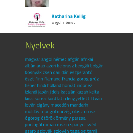
Katharina Kellig
angol, német
Nyelvek
magyar angol német afgán afrikai
albán arab azeri belorusz bengáli bolgár
bosnyák cseh dari dán eszperantó
észt finn flamand francia görög grúz
héber hindi holland horvát indonéz
izlandi japán jiddis katalán kazah kelta
kínai koreai kurd latin lengyel lett litván
lovári cigány macedón mandarin
moldáv mongol norvég olasz orosz
ógörög ótörök örmény perzsa
portugál román ruszin spanyol svéd
szerb szlovák szlovén tagalog tamil