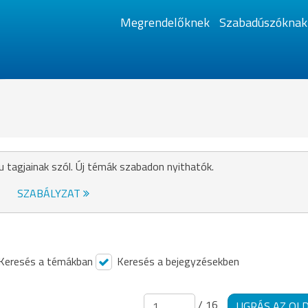
Megrendelőknek
Szabadúszóknak
u tagjainak szól. Új témák szabadon nyithatók.
SZABÁLYZAT
Keresés a témákban
Keresés a bejegyzésekben
/ 16
UGRÁS AZ OL