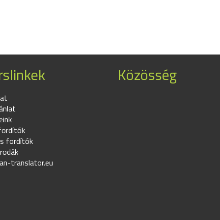
slinkek
Közösség
at
ánlat
eink
fordítók
s fordítók
irodák
an-translator.eu