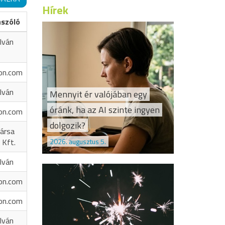
Hírek
ászóló
Iván
on.com
Iván
Mennyit ér valójában egy
óránk, ha az AI szinte ingyen
on.com
dolgozik?
ársa
2026. augusztus 5.
 Kft.
Iván
on.com
on.com
Iván