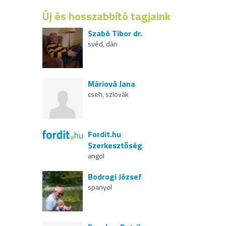
Új és hosszabbító tagjaink
Szabó Tibor dr.
svéd, dán
Máriová Jana
cseh, szlovák
Fordit.hu
Szerkesztőség
angol
Bodrogi József
spanyol