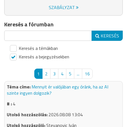
SZABÁLYZAT
Keresés a fórumban
KERESÉS
Keresés a témákban
Keresés a bejegyzésekben
1
2
3
4
5
...
16
Mennyit ér valójában egy óránk, ha az AI
szinte ingyen dolgozik?
4
2026.08.08 13:04
Stevanovic Iván