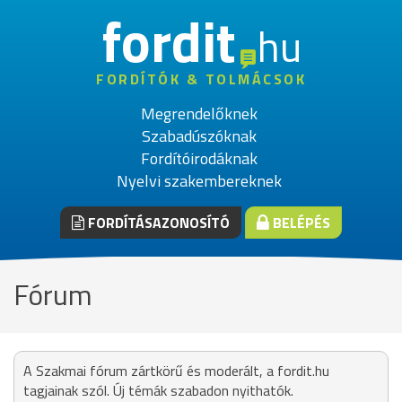
fordit
hu
FORDÍTÓK & TOLMÁCSOK
Megrendelőknek
Szabadúszóknak
Fordítóirodáknak
Nyelvi szakembereknek
FORDÍTÁSAZONOSÍTÓ
BELÉPÉS
Fórum
A Szakmai fórum zártkörű és moderált, a fordit.hu
tagjainak szól. Új témák szabadon nyithatók.