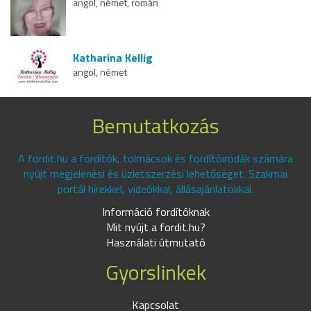
angol, német, román
Katharina Kellig
angol, német
Bemutatkozás
A fordit.hu a fordítók, tolmácsok és fordítóirodák számára
nyújt megjelenési és üzletszerzési lehetőséget. Szakmai
portál hírekkel, videókkal, állásajánlatokkal.
Információ fordítóknak
Mit nyújt a fordit.hu?
Használati útmutató
Gyorslinkek
Kapcsolat