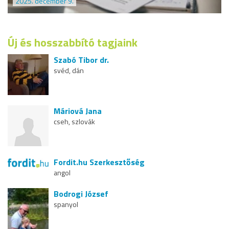
2025. december 9.
Új és hosszabbító tagjaink
Szabó Tibor dr.
svéd, dán
Máriová Jana
cseh, szlovák
Fordit.hu Szerkesztőség
angol
Bodrogi József
spanyol