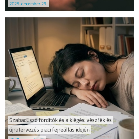
2025. december 29.
Szabadúszó fordítók és a kiégés: vészfék és
újratervezés piaci fejreállás idején