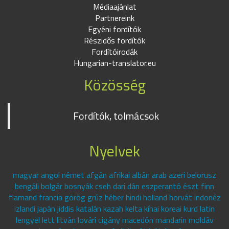
Médiaajánlat
Partnereink
Egyéni fordítók
Részidős fordítók
Fordítóirodák
Hungarian-translator.eu
Közösség
Fordítók, tolmácsok
Nyelvek
magyar angol német afgán afrikai albán arab azeri belorusz
bengáli bolgár bosnyák cseh dari dán eszperantó észt finn
flamand francia görög grúz héber hindi holland horvát indonéz
izlandi japán jiddis katalán kazah kelta kínai koreai kurd latin
lengyel lett litván lovári cigány macedón mandarin moldáv