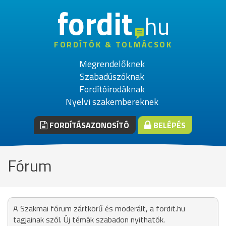
fordit
hu
FORDÍTÓK & TOLMÁCSOK
Megrendelőknek
Szabadúszóknak
Fordítóirodáknak
Nyelvi szakembereknek
FORDÍTÁSAZONOSÍTÓ
BELÉPÉS
Fórum
A Szakmai fórum zártkörű és moderált, a fordit.hu
tagjainak szól. Új témák szabadon nyithatók.