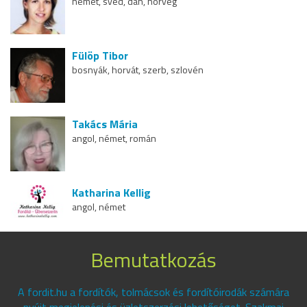
német, svéd, dán, norvég
Fülöp Tibor
bosnyák, horvát, szerb, szlovén
Takács Mária
angol, német, román
Katharina Kellig
angol, német
Bemutatkozás
A fordit.hu a fordítók, tolmácsok és fordítóirodák számára