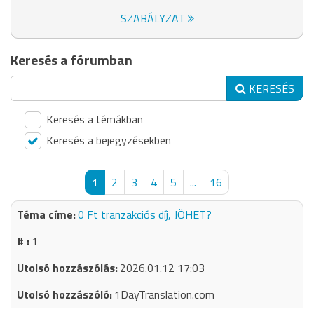
SZABÁLYZAT
Keresés a fórumban
KERESÉS
Keresés a témákban
Keresés a bejegyzésekben
1
2
3
4
5
...
16
0 Ft tranzakciós díj, JÖHET?
1
2026.01.12 17:03
1DayTranslation.com