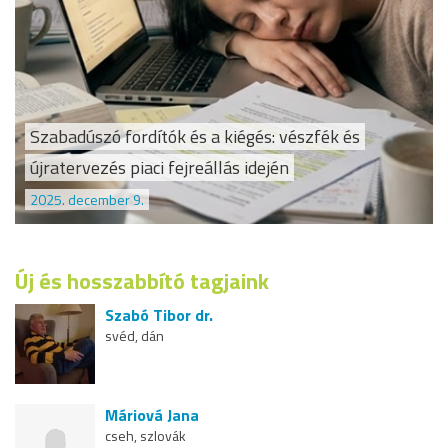
Szabadúszó fordítók és a kiégés: vészfék és
újratervezés piaci fejreállás idején
2025. december 9.
Új és hosszabbító tagjaink
Szabó Tibor dr.
svéd, dán
Máriová Jana
cseh, szlovák