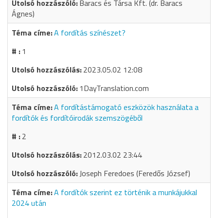
Baracs és Társa Kft. (dr. Baracs
Ágnes)
A fordítás színészet?
1
2023.05.02 12:08
1DayTranslation.com
A fordítástámogató eszközök használata a
fordítók és fordítóirodák szemszögéből
2
2012.03.02 23:44
Joseph Feredoes (Feredős József)
A fordítók szerint ez történik a munkájukkal
2024 után