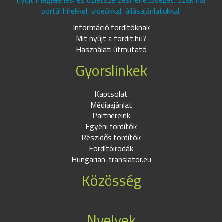
nyújt megjelenési és üzletszerzési lehetőséget. Szakmai
portál hírekkel, videókkal, állásajánlatokkal.
Információ fordítóknak
Mit nyújt a fordit.hu?
Használati útmutató
Gyorslinkek
Kapcsolat
Médiaajánlat
Partnereink
Egyéni fordítók
Részidős fordítók
Fordítóirodák
Hungarian-translator.eu
Közösség
Nyelvek