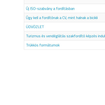
Új ISO-szabvány a fordításban
Úgy kell a fordítónak a CV, mint halnak a bicikli
ÜDVÖZLET
Turizmus és vendéglátás szakfordító képzés indul
Trükkös formátumok