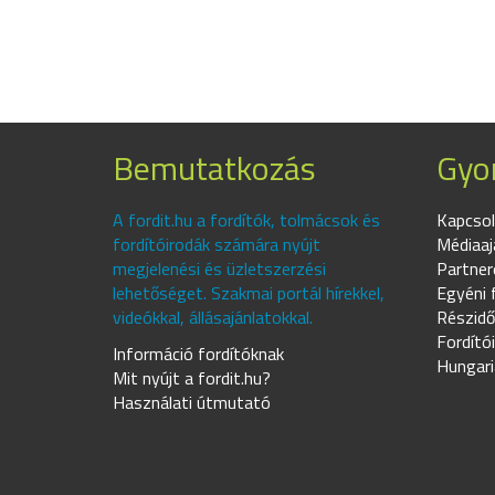
Bemutatkozás
Gyor
A fordit.hu a fordítók, tolmácsok és
Kapcsol
fordítóirodák számára nyújt
Médiaaj
megjelenési és üzletszerzési
Partner
lehetőséget. Szakmai portál hírekkel,
Egyéni 
videókkal, állásajánlatokkal.
Részidő
Fordító
Információ fordítóknak
Hungari
Mit nyújt a fordit.hu?
Használati útmutató