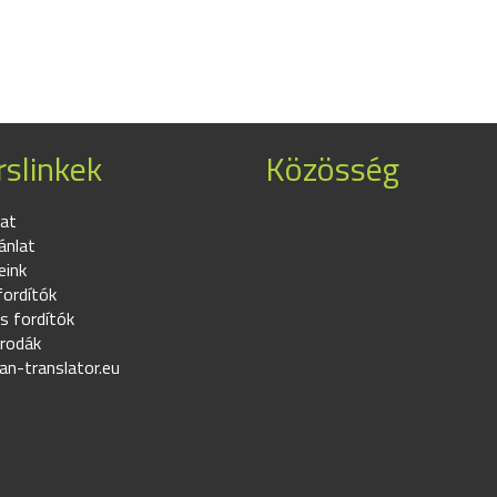
slinkek
Közösség
at
ánlat
eink
fordítók
s fordítók
irodák
an-translator.eu