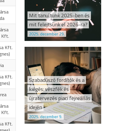
oda
ársa
Mit tanultunk 2025-ben és
oda
mit felejtsünk el 2026-ra?
ársa
2025. december 29.
 Kft.
sa Kft.
Ágnes)
ia
sa Kft.
Szabadúszó fordítók és a
Ágnes)
kiégés: vészfék és
rea
újratervezés piaci fejreállás
ársa
idején
 Kft.
2025. december 9.
sa Kft.
Ágnes)