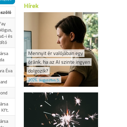
Hírek
ászóló
fay
ológus,
d.-i és
dító
Mennyit ér valójában egy
ársa
oda
óránk, ha az AI szinte ingyen
dolgozik?
ra Éva
2026. augusztus 5.
nand
mond
ársa
 Kft.
ársa