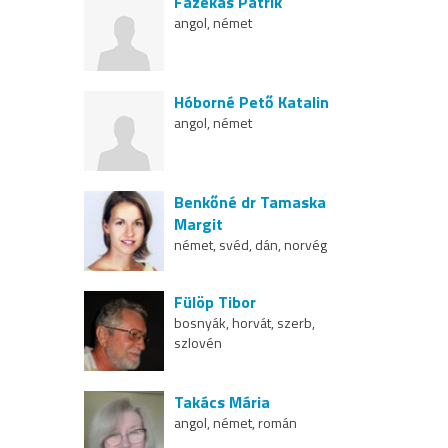
Fazekas Patrik
angol, német
Hóborné Pető Katalin
angol, német
Benkőné dr Tamaska
Margit
német, svéd, dán, norvég
Fülöp Tibor
bosnyák, horvát, szerb,
szlovén
Takács Mária
angol, német, román