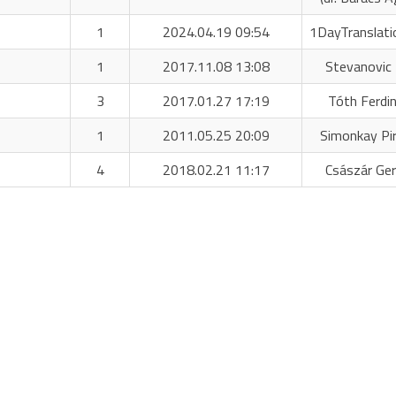
1
2024.04.19 09:54
1DayTranslati
1
2017.11.08 13:08
Stevanovic 
3
2017.01.27 17:19
Tóth Ferdi
1
2011.05.25 20:09
Simonkay Pi
4
2018.02.21 11:17
Császár Ger