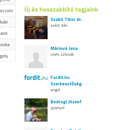
Új és hosszabbító tagjaink
on.com
Szabó Tibor dr.
Iván
svéd, dán
nand
roska
Máriová Jana
cseh, szlovák
gely
Fordit.hu
Szerkesztőség
angol
Bodrogi József
spanyol