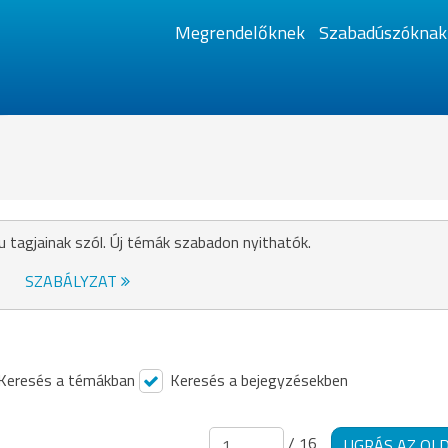
Megrendelőknek
Szabadúszóknak
u tagjainak szól. Új témák szabadon nyithatók.
SZABÁLYZAT
Keresés a témákban
Keresés a bejegyzésekben
/ 16
UGRÁS AZ OL