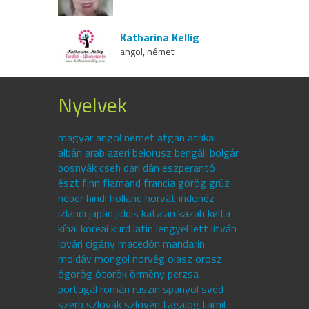
Katharina Kellig
angol, német
Nyelvek
magyar angol német afgán afrikai
albán arab azeri belorusz bengáli bolgár
bosnyák cseh dari dán eszperantó
észt finn flamand francia görög grúz
héber hindi holland horvát indonéz
izlandi japán jiddis katalán kazah kelta
kínai koreai kurd latin lengyel lett litván
lovári cigány macedón mandarin
moldáv mongol norvég olasz orosz
ógörög ótörök örmény perzsa
portugál román ruszin spanyol svéd
szerb szlovák szlovén tagalog tamil