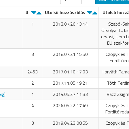
#
Utolsó hozzászólás
Utolsó hozz
1
2013.07.26 13:14
Szabó-Sal
Orsolya dr., bi
orvosi, term.tu
EU szakfor
3
2018.07.21 15:50
Czopyk és T
Fordítóir
2453
2017.01.10 17:03
Horváth Tama
2
2017.11.05 19:21
Tóth Ferdi
ig)
1
2014.05.27 11:33
Rácz Zsig
4
2026.05.22 17:49
Czopyk és T
Fordítóiroda
3
2019.04.23 08:55
Czopyk és T