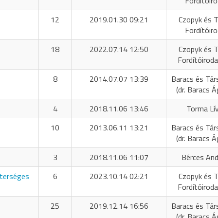
Fordítóir
12
2019.01.30 09:21
Czopyk és T
Fordítóir
18
2022.07.14 12:50
Czopyk és T
Fordítóiroda
8
2014.07.07 13:39
Baracs és Tár
(dr. Baracs 
4
2018.11.06 13:46
Torma Lív
10
2013.06.11 13:21
Baracs és Tár
(dr. Baracs 
3
2018.11.06 11:07
Bérces And
sterséges
6
2023.10.14 02:21
Czopyk és T
Fordítóiroda
25
2019.12.14 16:56
Baracs és Tár
(dr. Baracs 