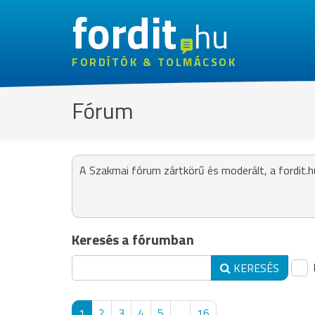
fordit
hu
FORDÍTÓK & TOLMÁCSOK
Fórum
A Szakmai fórum zártkörű és moderált, a fordit.h
Keresés a fórumban
KERESÉS
1
2
3
4
5
...
16